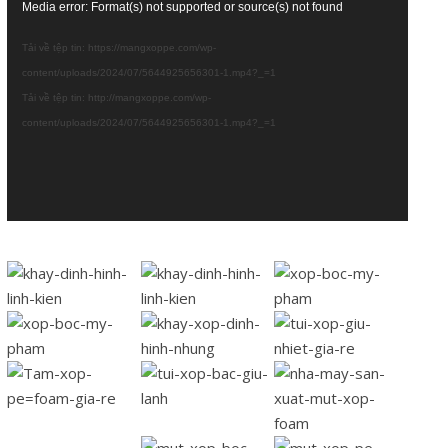
Trình
Media error: Format(s) not supported or source(s) not found
chơi
Tải về tệp tin: https://mangxoppe.com/wp-
Video
content/uploads/2024/07/5644925656301-1.mp4?_=1
Tải về tệp tin: http://mangxoppe.com/wp-
content/uploads/2024/07/5644925656301-1.mp4?_=1
Rate
this
post