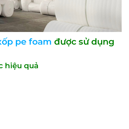
xốp pe foam
được sử dụng
c hiệu quả