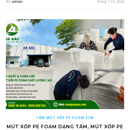
Bởi
admin
Tháng 7 15, 2026
TẤM MÚT XỐP PE FOAM 5CM
MÚT XỐP PE FOAM DẠNG TẤM, MÚT XỐP PE