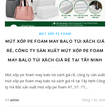
MÚT XỐP PE FOAM
MÚT XỐP PE FOAM MAY BALO TÚI XÁCH GIÁ
RẺ, CÔNG TY SẢN XUẤT MÚT XỐP PE FOAM
MAY BALO TÚI XÁCH GIÁ RẺ TẠI TÂY NINH
Mút xốp pe foam may balo túi xách giá rẻ, công ty sản xuất
mút xốp pe foam may balo túi xách giá rẻ tại Tây Ninh Công
ty Hà Bắc sản xuất mút xốp pe foam 4T, 5T. 7T,…
Bởi
admin
Tháng 7 30, 2026