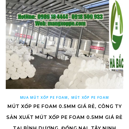
,
MUA MÚT XỐP PE FOAM
MÚT XỐP PE FOAM
MÚT XỐP PE FOAM 0.5MM GIÁ RẺ, CÔNG TY
SẢN XUẤT MÚT XỐP PE FOAM 0.5MM GIÁ RẺ
TẠI BÌNH DƯƠNG, ĐỒNG NAI, TÂY NINH