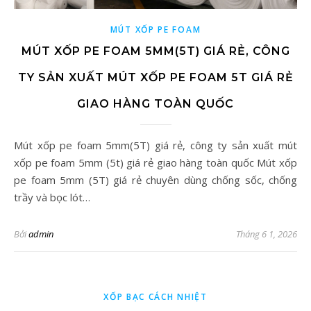
MÚT XỐP PE FOAM
MÚT XỐP PE FOAM 5MM(5T) GIÁ RẺ, CÔNG
TY SẢN XUẤT MÚT XỐP PE FOAM 5T GIÁ RẺ
GIAO HÀNG TOÀN QUỐC
Mút xốp pe foam 5mm(5T) giá rẻ, công ty sản xuất mút
xốp pe foam 5mm (5t) giá rẻ giao hàng toàn quốc Mút xốp
pe foam 5mm (5T) giá rẻ chuyên dùng chống sốc, chống
trầy và bọc lót…
Bởi
admin
Tháng 6 1, 2026
XỐP BẠC CÁCH NHIỆT