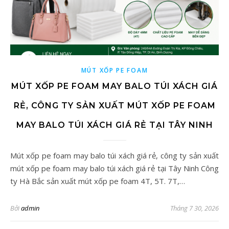
MÚT XỐP PE FOAM
MÚT XỐP PE FOAM MAY BALO TÚI XÁCH GIÁ
RẺ, CÔNG TY SẢN XUẤT MÚT XỐP PE FOAM
MAY BALO TÚI XÁCH GIÁ RẺ TẠI TÂY NINH
Mút xốp pe foam may balo túi xách giá rẻ, công ty sản xuất
mút xốp pe foam may balo túi xách giá rẻ tại Tây Ninh Công
ty Hà Bắc sản xuất mút xốp pe foam 4T, 5T. 7T,…
Bởi
admin
Tháng 7 30, 2026