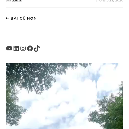
Bởi
admin
Tháng 5 29, 2026
BÀI CŨ HƠN
Youtube
LinkedIn
Instagram
Facebook
TikTok
Trình
chơi
Video