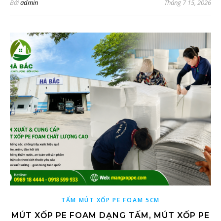
Bởi
admin
Tháng 7 15, 2026
TẤM MÚT XỐP PE FOAM 5CM
MÚT XỐP PE FOAM DẠNG TẤM, MÚT XỐP PE