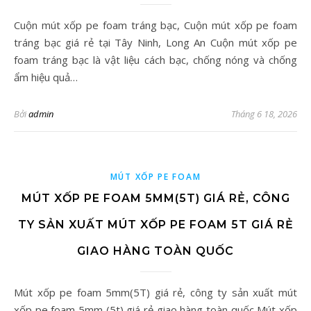
Cuộn mút xốp pe foam tráng bạc, Cuộn mút xốp pe foam
tráng bạc giá rẻ tại Tây Ninh, Long An Cuộn mút xốp pe
foam tráng bạc là vật liệu cách bạc, chống nóng và chống
ẩm hiệu quả…
Bởi
admin
Tháng 6 18, 2026
MÚT XỐP PE FOAM
MÚT XỐP PE FOAM 5MM(5T) GIÁ RẺ, CÔNG
TY SẢN XUẤT MÚT XỐP PE FOAM 5T GIÁ RẺ
GIAO HÀNG TOÀN QUỐC
Mút xốp pe foam 5mm(5T) giá rẻ, công ty sản xuất mút
xốp pe foam 5mm (5t) giá rẻ giao hàng toàn quốc Mút xốp