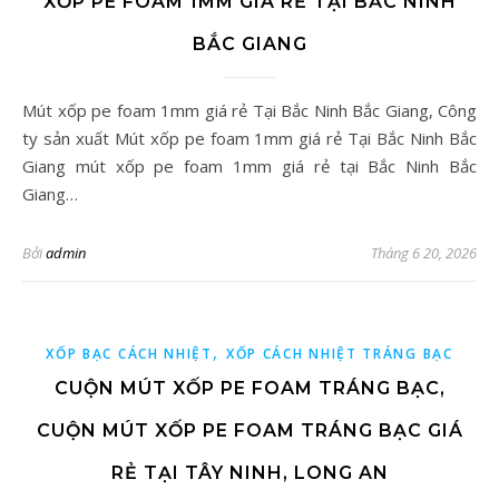
XỐP PE FOAM 1MM GIÁ RẺ TẠI BẮC NINH
BẮC GIANG
Mút xốp pe foam 1mm giá rẻ Tại Bắc Ninh Bắc Giang, Công
ty sản xuất Mút xốp pe foam 1mm giá rẻ Tại Bắc Ninh Bắc
Giang mút xốp pe foam 1mm giá rẻ tại Bắc Ninh Bắc
Giang…
Bởi
admin
Tháng 6 20, 2026
,
XỐP BẠC CÁCH NHIỆT
XỐP CÁCH NHIỆT TRÁNG BẠC
CUỘN MÚT XỐP PE FOAM TRÁNG BẠC,
CUỘN MÚT XỐP PE FOAM TRÁNG BẠC GIÁ
RẺ TẠI TÂY NINH, LONG AN