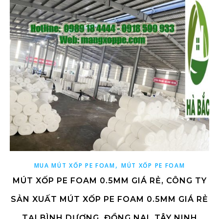
,
MUA MÚT XỐP PE FOAM
MÚT XỐP PE FOAM
MÚT XỐP PE FOAM 0.5MM GIÁ RẺ, CÔNG TY
SẢN XUẤT MÚT XỐP PE FOAM 0.5MM GIÁ RẺ
TẠI BÌNH DƯƠNG, ĐỒNG NAI, TÂY NINH