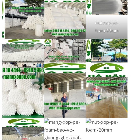
mut-xop-pe-
foam-0.5mm