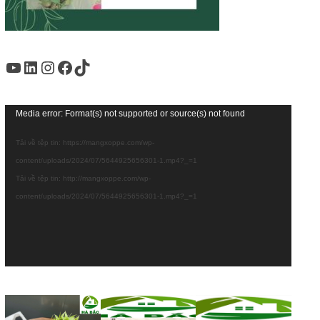
Youtube
LinkedIn
Instagram
Facebook
TikTok
Trình
Media error: Format(s) not supported or source(s) not found
chơi
Tải về tệp tin: https://mangxoppe.com/wp-
Video
content/uploads/2024/07/5644925656301-1.mp4?_=1
Tải về tệp tin: http://mangxoppe.com/wp-
content/uploads/2024/07/5644925656301-1.mp4?_=1