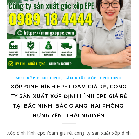
,
MÚT XỐP ĐỊNH HÌNH
SẢN XUẤT XỐP ĐỊNH HÌNH
XỐP ĐỊNH HÌNH EPE FOAM GIÁ RẺ, CÔNG
TY SẢN XUẤT XỐP ĐỊNH HÌNH EPE GIÁ RẺ
TẠI BẮC NINH, BẮC GIANG, HẢI PHÒNG,
HƯNG YÊN, THÁI NGUYÊN
Xốp định hình epe foam giá rẻ, công ty sản xuất xốp định