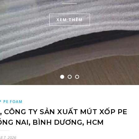
XEM THÊM
XEM THÊM
XEM THÊM
P PE FOAM
Ẻ, CÔNG TY SẢN XUẤT MÚT XỐP PE
ĐỒNG NAI, BÌNH DƯƠNG, HCM
8 7, 2026