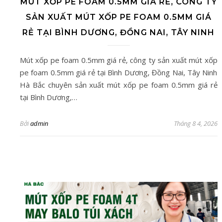
MÚT XỐP PE FOAM 0.5MM GIÁ RẺ, CÔNG TY
SẢN XUẤT MÚT XỐP PE FOAM 0.5MM GIÁ
RẺ TẠI BÌNH DƯƠNG, ĐỒNG NAI, TÂY NINH
Mút xốp pe foam 0.5mm giá rẻ, công ty sản xuất mút xốp
pe foam 0.5mm giá rẻ tại Bình Dương, Đồng Nai, Tây Ninh
Hà Bắc chuyên sản xuất mút xốp pe foam 0.5mm giá rẻ
tại Bình Dương,…
Bởi
admin
Tháng 8 4, 2026