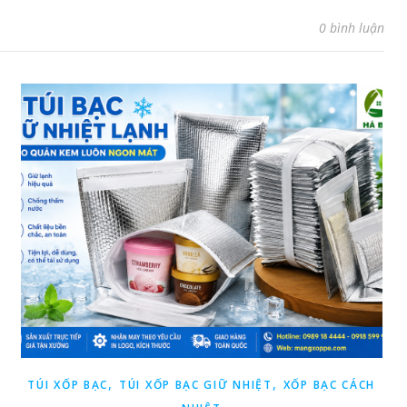
0 bình luận
,
,
TÚI XỐP BẠC
TÚI XỐP BẠC GIỮ NHIỆT
XỐP BẠC CÁCH