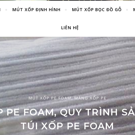
M
MÚT XỐP ĐỊNH HÌNH
MÚT XỐP BỌC ĐỒ GỖ
LIÊN HỆ
 HÌNH
,
GIA CÔNG XỐP ĐỊNH HÌNH
,
GIÁ XỐP ĐỊNH HÌNH
,
KH
MÚT XỐP PE FOAM
,
MÀNG XỐP PE
ĐỊNH HÌNH
MÚT XỐP LÓT DƯA HẤU
P PE FOAM, QUY TRÌNH S
ĐỊNH HÌNH HCM, CÔNG T
P LÓT DƯA HẤU XUẤT K
TÚI XỐP PE FOAM
ẤT XỐP ĐỊNH HÌNH HCM 2