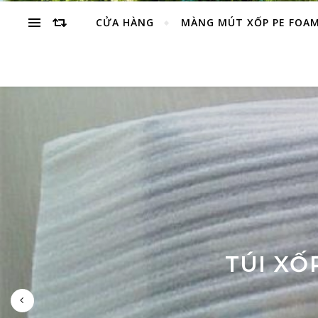
CỬA HÀNG
MÀNG MÚT XỐP PE FOA
KHAY XỐP ĐỊNH
TÚI XỐ
XỐP 
XỐ
XU