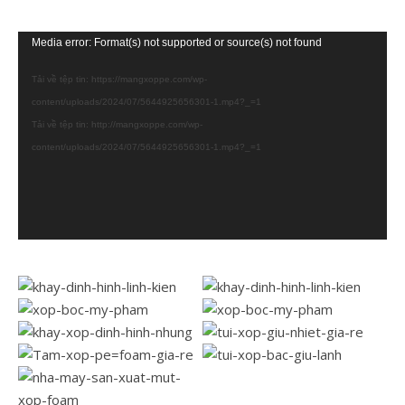
Trình
Media error: Format(s) not supported or source(s) not found
chơi
Tải về tệp tin: https://mangxoppe.com/wp-
Video
content/uploads/2024/07/5644925656301-1.mp4?_=1
Tải về tệp tin: http://mangxoppe.com/wp-
content/uploads/2024/07/5644925656301-1.mp4?_=1