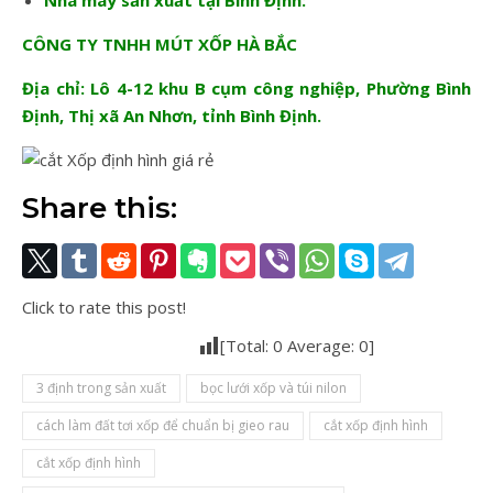
Nhà máy sản xuất tại Bình Định:
CÔNG TY TNHH MÚT XỐP HÀ BẮC
Địa chỉ: Lô 4-12 khu B cụm công nghiệp, Phường Bình
Định, Thị xã An Nhơn, tỉnh Bình Định.
Share this:
Click to rate this post!
[Total:
0
Average:
0
]
3 định trong sản xuất
bọc lưới xốp và túi nilon
cách làm đất tơi xốp để chuẩn bị gieo rau
cắt xốp định hình
cắt xốp định hình