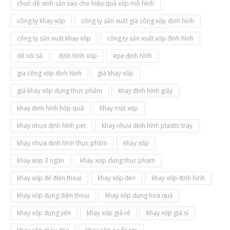
chọn dê sinh sản sao cho hiệu quả xốp mô hình
công ty khay xốp
công ty sản xuất gia công xốp định hình
công ty sản xuất khay xốp
công ty sản xuất xốp định hình
dê xối sả
định hình xốp
epe định hình
gia công xốp định hình
giá khay xốp
giá khay xốp đựng thực phẩm
khay định hình giấy
khay định hình hộp quà
khay mút xốp
khay nhựa định hình pet
khay nhựa định hình plastic tray
khay nhựa định hình thực phẩm
khay xốp
khay xop 3 ngăn
khay xop dung thuc pham
khay xốp để điện thoại
khay xốp đen
khay xốp định hình
khay xốp đựng điện thoại
khay xốp đựng hoa quả
khay xốp đựng yến
khay xốp giá rẻ
khay xốp giá sỉ