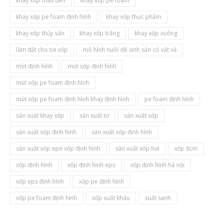
khay xốp màu đen
khay xốp pe foam
khay xốp pe foam định hình
khay xốp thực phẩm
khay xốp thủy sản
khay xốp trắng
khay xốp vuông
làm đất cho tơi xốp
mô hình nuôi dê sinh sản có vất vả
mút định hình
mút xốp định hình
mút xốp pe foam định hình
mút xốp pe foam định hình khay định hình
pe foam định hình
sản xuất khay xốp
sản xuất tơ
sản xuất xốp
sản xuất xốp định hình
sản xuất xốp định hình
sản xuất xốp epe xốp định hình
sản xuất xốp hơi
xốp 8cm
xốp định hình
xốp định hình eps
xốp định hình hà nội
xốp eps định hình
xốp pe định hình
xốp pe foam định hình
xốp xuất khẩu
xuất sanh