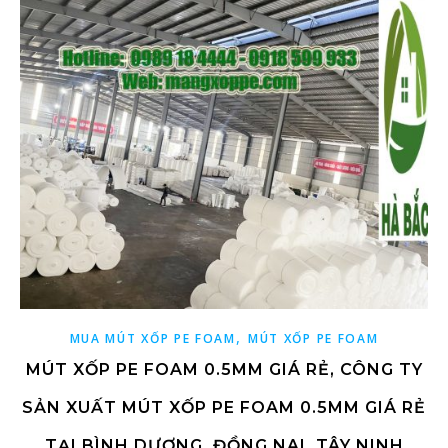
,
MUA MÚT XỐP PE FOAM
MÚT XỐP PE FOAM
MÚT XỐP PE FOAM 0.5MM GIÁ RẺ, CÔNG TY
SẢN XUẤT MÚT XỐP PE FOAM 0.5MM GIÁ RẺ
TẠI BÌNH DƯƠNG, ĐỒNG NAI, TÂY NINH