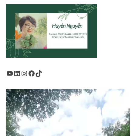
Youtube
LinkedIn
Instagram
Facebook
TikTok
Trình
chơi
Video