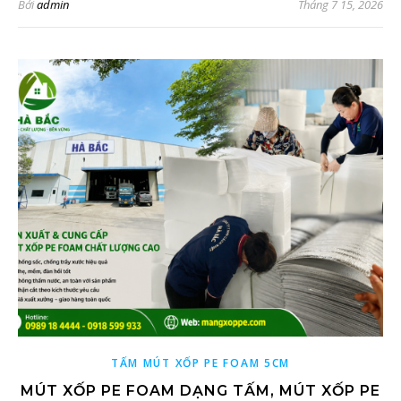
Bởi
admin
Tháng 7 15, 2026
TẤM MÚT XỐP PE FOAM 5CM
MÚT XỐP PE FOAM DẠNG TẤM, MÚT XỐP PE