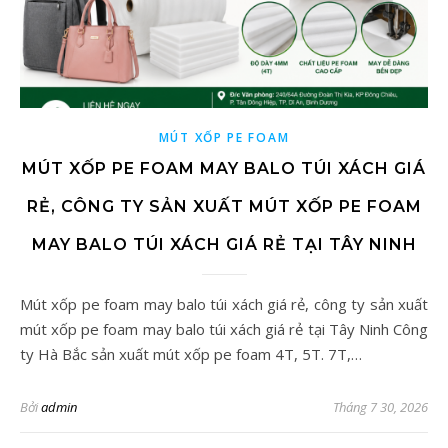
MÚT XỐP PE FOAM
MÚT XỐP PE FOAM MAY BALO TÚI XÁCH GIÁ
RẺ, CÔNG TY SẢN XUẤT MÚT XỐP PE FOAM
MAY BALO TÚI XÁCH GIÁ RẺ TẠI TÂY NINH
Mút xốp pe foam may balo túi xách giá rẻ, công ty sản xuất
mút xốp pe foam may balo túi xách giá rẻ tại Tây Ninh Công
ty Hà Bắc sản xuất mút xốp pe foam 4T, 5T. 7T,…
Bởi
admin
Tháng 7 30, 2026