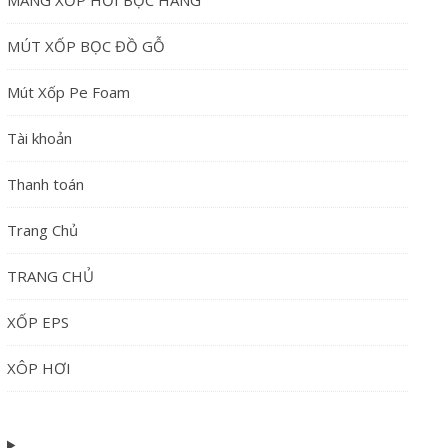
MÀNG XỐP HƠI BỌC HÀNG
MÚT XỐP BỌC ĐỒ GỖ
Mút Xốp Pe Foam
Tài khoản
Thanh toán
Trang Chủ
TRANG CHỦ
XỐP EPS
XÔP HƠI