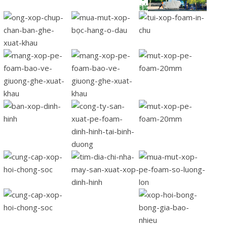
Rate
this
post