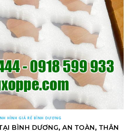
NH HÌNH GIÁ RẺ BÌNH DƯƠNG
 TẠI BÌNH DƯƠNG, AN TOÀN, THÂN