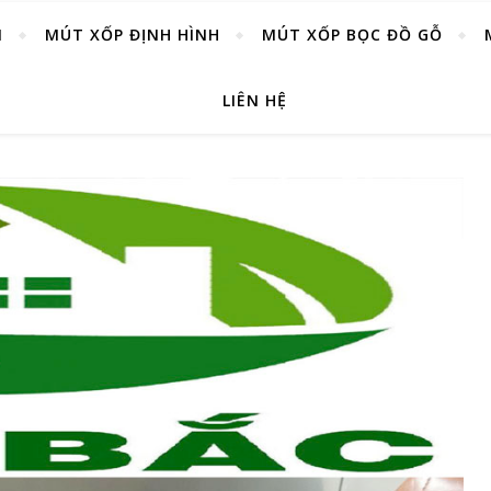
M
MÚT XỐP ĐỊNH HÌNH
MÚT XỐP BỌC ĐỒ GỖ
LIÊN HỆ