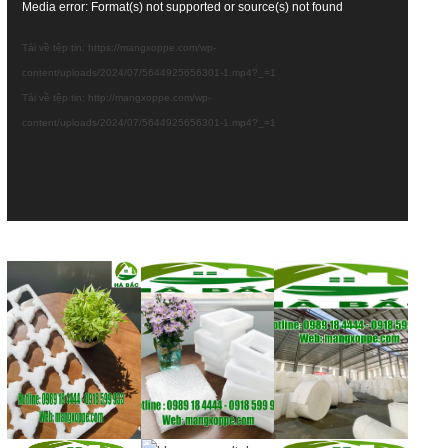
Trình
Media error: Format(s) not supported or source(s) not found
chơi
Tải về tệp tin: https://mangxoppe.com/wp-
Video
content/uploads/2024/07/5644925656301-1.mp4?_=1
Tải về tệp tin: http://mangxoppe.com/wp-
content/uploads/2024/07/5644925656301-1.mp4?_=1