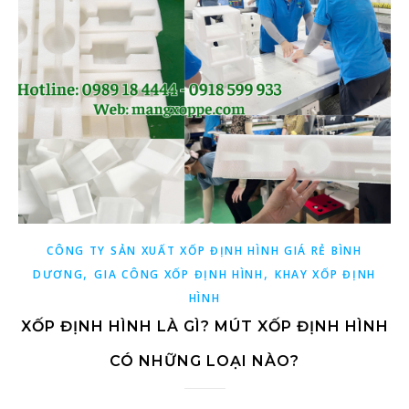
CÔNG TY SẢN XUẤT XỐP ĐỊNH HÌNH GIÁ RẺ BÌNH
,
,
DƯƠNG
GIA CÔNG XỐP ĐỊNH HÌNH
KHAY XỐP ĐỊNH
HÌNH
XỐP ĐỊNH HÌNH LÀ GÌ? MÚT XỐP ĐỊNH HÌNH
CÓ NHỮNG LOẠI NÀO?