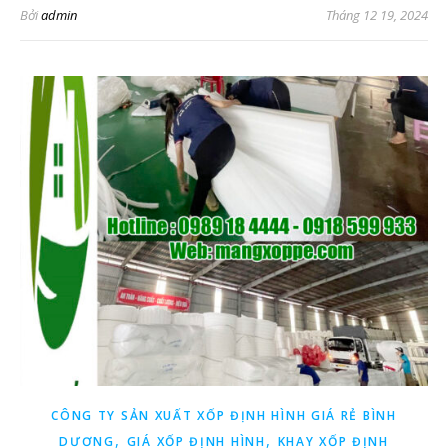
Bởi
admin
Tháng 12 19, 2024
CÔNG TY SẢN XUẤT XỐP ĐỊNH HÌNH GIÁ RẺ BÌNH
,
,
DƯƠNG
GIÁ XỐP ĐỊNH HÌNH
KHAY XỐP ĐỊNH