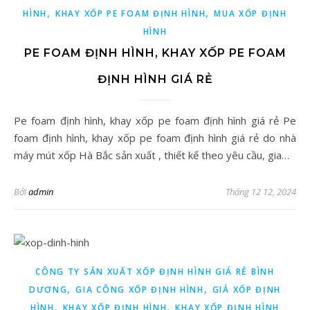
,
,
HÌNH
KHAY XỐP PE FOAM ĐỊNH HÌNH
MUA XỐP ĐỊNH
HÌNH
PE FOAM ĐỊNH HÌNH, KHAY XỐP PE FOAM
ĐỊNH HÌNH GIÁ RẺ
Pe foam định hình, khay xốp pe foam định hình giá rẻ Pe
foam định hình, khay xốp pe foam định hình giá rẻ do nhà
máy mút xốp Hà Bắc sản xuất , thiết kế theo yêu cầu, gia…
Bởi
admin
Tháng 12 12, 2024
CÔNG TY SẢN XUẤT XỐP ĐỊNH HÌNH GIÁ RẺ BÌNH
,
,
DƯƠNG
GIA CÔNG XỐP ĐỊNH HÌNH
GIÁ XỐP ĐỊNH
,
,
HÌNH
KHAY XỐP ĐỊNH HÌNH
KHAY XỐP ĐỊNH HÌNH