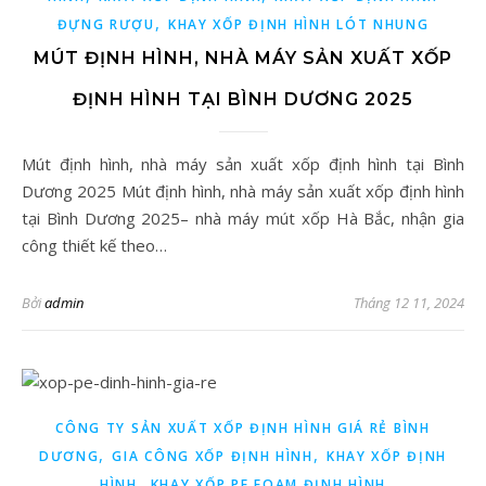
,
ĐỰNG RƯỢU
KHAY XỐP ĐỊNH HÌNH LÓT NHUNG
MÚT ĐỊNH HÌNH, NHÀ MÁY SẢN XUẤT XỐP
ĐỊNH HÌNH TẠI BÌNH DƯƠNG 2025
Mút định hình, nhà máy sản xuất xốp định hình tại Bình
Dương 2025 Mút định hình, nhà máy sản xuất xốp định hình
tại Bình Dương 2025– nhà máy mút xốp Hà Bắc, nhận gia
công thiết kế theo…
Bởi
admin
Tháng 12 11, 2024
CÔNG TY SẢN XUẤT XỐP ĐỊNH HÌNH GIÁ RẺ BÌNH
,
,
DƯƠNG
GIA CÔNG XỐP ĐỊNH HÌNH
KHAY XỐP ĐỊNH
,
HÌNH
KHAY XỐP PE FOAM ĐỊNH HÌNH