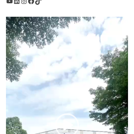
Youtube
LinkedIn
Instagram
Facebook
TikTok
Trình
chơi
Video