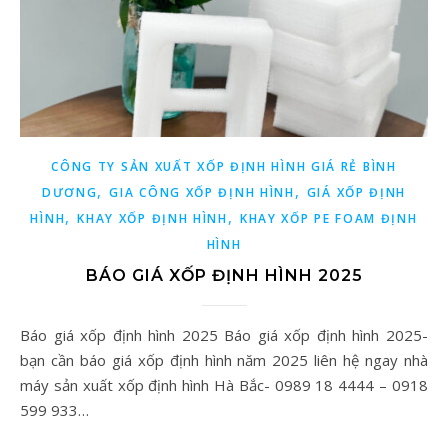
CÔNG TY SẢN XUẤT XỐP ĐỊNH HÌNH GIÁ RẺ BÌNH
,
,
DƯƠNG
GIA CÔNG XỐP ĐỊNH HÌNH
GIÁ XỐP ĐỊNH
,
,
HÌNH
KHAY XỐP ĐỊNH HÌNH
KHAY XỐP PE FOAM ĐỊNH
HÌNH
BÁO GIÁ XỐP ĐỊNH HÌNH 2025
Báo giá xốp định hình 2025 Báo giá xốp định hình 2025-
bạn cần báo giá xốp định hình năm 2025 liên hệ ngay nhà
máy sản xuất xốp định hình Hà Bắc- 0989 18 4444 – 0918
599 933…