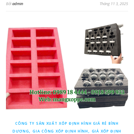
Bởi
admin
Tháng 11 3, 2025
CÔNG TY SẢN XUẤT XỐP ĐỊNH HÌNH GIÁ RẺ BÌNH
,
,
DƯƠNG
GIA CÔNG XỐP ĐỊNH HÌNH
GIÁ XỐP ĐỊNH