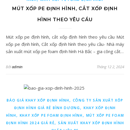
MÚT XỐP PE ĐỊNH HÌNH, CẮT XỐP ĐỊNH
HÌNH THEO YÊU CẦU
Mút xốp pe định hình, cắt xốp định hình theo yêu cầu Mút
xốp pe định hình, Cắt xốp định hình theo yêu cầu- Nhà máy
sản xuất mút xốp pe foam định hình Hà Bắc – gia công cắt…
Bởi
admin
Tháng 12 2, 2024
,
BÁO GIÁ KHAY XỐP ĐỊNH HÌNH
CÔNG TY SẢN XUẤT XỐP
,
ĐỊNH HÌNH GIÁ RẺ BÌNH DƯƠNG
KHAY XỐP ĐỊNH
,
,
HÌNH
KHAY XỐP PE FOAM ĐỊNH HÌNH
MÚT XỐP PE FOAM
,
ĐỊNH HÌNH 2024 GIÁ RẺ
SẢN XUẤT KHAY XỐP ĐỊNH HÌNH