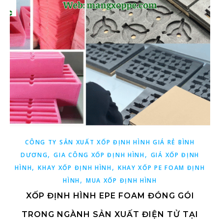
CÔNG TY SẢN XUẤT XỐP ĐỊNH HÌNH GIÁ RẺ BÌNH
,
,
DƯƠNG
GIA CÔNG XỐP ĐỊNH HÌNH
GIÁ XỐP ĐỊNH
,
,
HÌNH
KHAY XỐP ĐỊNH HÌNH
KHAY XỐP PE FOAM ĐỊNH
,
HÌNH
MUA XỐP ĐỊNH HÌNH
XỐP ĐỊNH HÌNH EPE FOAM ĐÓNG GÓI
TRONG NGÀNH SẢN XUẤT ĐIỆN TỬ TẠI