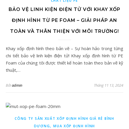
CHẤT LIỆU PE
BẢO VỆ LINH KIỆN ĐIỆN TỬ VỚI KHAY XỐP
ĐỊNH HÌNH TỪ PE FOAM – GIẢI PHÁP AN
TOÀN VÀ THÂN THIỆN VỚI MÔI TRƯỜNG!
Khay xốp định hình theo bản vẽ – Sự hoàn hảo trong từng
chi tiết bảo vệ linh kiện điện tử! Khay xốp định hình từ PE
Foam của chúng tôi được thiết kế hoàn toàn theo bản vẽ kỹ
thuật,…
Bởi
admin
Tháng 11 13, 2024
CÔNG TY SẢN XUẤT XỐP ĐỊNH HÌNH GIÁ RẺ BÌNH
,
DƯƠNG
MUA XỐP ĐỊNH HÌNH