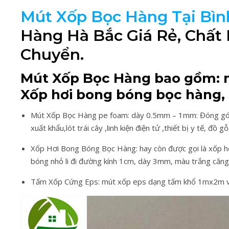
Mút Xốp Bọc Hàng Tại Bì
Hàng Hà Bắc Giá Rẻ, Chất 
Chuyển.
Mút Xốp Bọc Hàng bao gồm: 
Xốp hơi bong bóng bọc hàng,
Mút Xốp Bọc Hàng pe foam: dày 0.5mm – 1mm: Đóng gói 
xuất khẩu,lót trái cây ,linh kiện điện tử ,thiết bị y tế, đồ
Xốp Hơi Bong Bóng Bọc Hàng: hay còn được gọi là xốp h
bóng nhỏ li đi đường kính 1cm, dày 3mm, màu trắng căng t
Tấm Xốp Cứng Eps: mút xốp eps dạng tấm khổ 1mx2m vớ