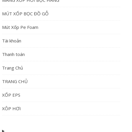
MÀNG XỐP HƠI BỌC HÀNG
MÚT XỐP BỌC ĐỒ GỖ
Mút Xốp Pe Foam
Tài khoản
Thanh toán
Trang Chủ
TRANG CHỦ
XỐP EPS
XÔP HƠI