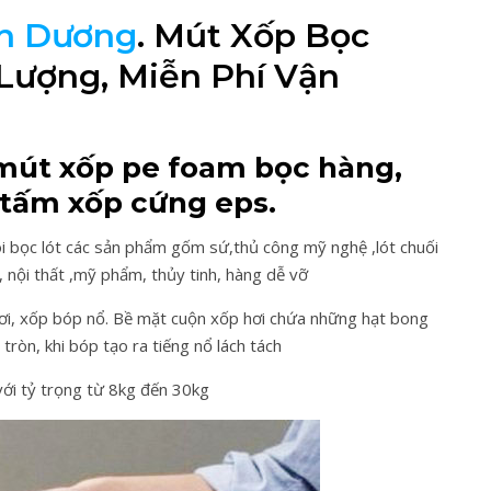
nh Dương
. Mút Xốp Bọc
Lượng, Miễn Phí Vận
mút xốp pe foam bọc hàng,
 tấm xốp cứng eps.
bọc lót các sản phẩm gốm sứ,thủ công mỹ nghệ ,lót chuối
 gỗ, nội thất ,mỹ phẩm, thủy tinh, hàng dễ vỡ
ơi, xốp bóp nổ. Bề mặt cuộn xốp hơi chứa những hạt bong
ròn, khi bóp tạo ra tiếng nổ lách tách
i tỷ trọng từ 8kg đến 30kg