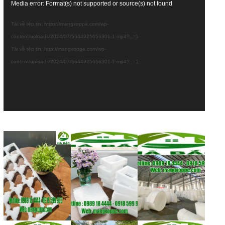
Trình
Media error: Format(s) not supported or source(s) not found
chơi
Tải về tệp tin: https://mangxoppe.com/wp-
Video
content/uploads/2024/07/5644925656301-1.mp4?_=1
Tải về tệp tin: http://mangxoppe.com/wp-
content/uploads/2024/07/5644925656301-1.mp4?_=1
Rate
this
post