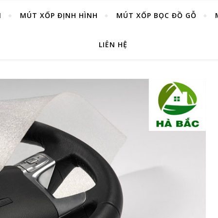
M
MÚT XỐP ĐỊNH HÌNH
MÚT XỐP BỌC ĐỒ GỖ
LIÊN HỆ