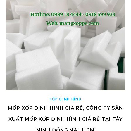
XỐP ĐỊNH HÌNH
MỐP XỐP ĐỊNH HÌNH GIÁ RẺ, CÔNG TY SẢN
XUẤT MỐP XỐP ĐỊNH HÌNH GIÁ RẺ TẠI TÂY
NINH ĐỒNG NAI, HCM