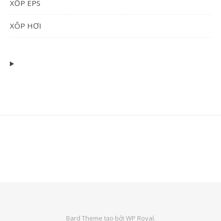
XỐP EPS
XÔP HƠI
Bard Theme tạo bởi
WP Royal
.