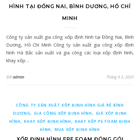
HÌNH TẠI ĐỒNG NAI, BÌNH DƯƠNG, HỒ CHÍ
MINH
Công ty sản xuất gia công xốp định hình tại Đồng Nai, Bình
Dương, Hồ Chí Minh Công ty sản xuất gia công xốp định
hình Hà Bắc sản xuất và gia công các loại xốp định hình,
khay xốp…
Bởi
admin
Tháng 9 3, 2025
CÔNG TY SẢN XUẤT XỐP ĐỊNH HÌNH GIÁ RẺ BÌNH
,
,
DƯƠNG
GIA CÔNG XỐP ĐỊNH HÌNH
GIÁ XỐP ĐỊNH
,
,
HÌNH
KHAY XỐP ĐỊNH HÌNH
KHAY XỐP PE FOAM ĐỊNH
,
HÌNH
MUA XỐP ĐỊNH HÌNH
XỐP ĐỊNH HÌNH EPE FOAM ĐÓNG GÓI