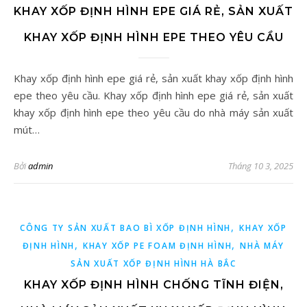
KHAY XỐP ĐỊNH HÌNH EPE GIÁ RẺ, SẢN XUẤT
KHAY XỐP ĐỊNH HÌNH EPE THEO YÊU CẦU
Khay xốp định hình epe giá rẻ, sản xuất khay xốp định hình
epe theo yêu cầu. Khay xốp định hình epe giá rẻ, sản xuất
khay xốp định hình epe theo yêu cầu do nhà máy sản xuất
mút…
Bởi
admin
Tháng 10 3, 2025
,
CÔNG TY SẢN XUẤT BAO BÌ XỐP ĐỊNH HÌNH
KHAY XỐP
,
,
ĐỊNH HÌNH
KHAY XỐP PE FOAM ĐỊNH HÌNH
NHÀ MÁY
SẢN XUẤT XỐP ĐỊNH HÌNH HÀ BẮC
KHAY XỐP ĐỊNH HÌNH CHỐNG TĨNH ĐIỆN,