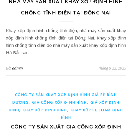
NHÀ MÁY SẢN XUẤT KHAY XỐP ĐỊNH HÌNH
CHỐNG TĨNH ĐIỆN TẠI ĐỒNG NAI
Khay xốp định hình chống tĩnh điện, nhà máy sản xuất khay
xốp định hình chống tĩnh điện tại Đồng Nai. Khay xốp định
hình chống tĩnh điện do nhà máy sản xuất khay xốp định hình
Hà Bắc sản…
Bởi
admin
Tháng 9 22, 2025
CÔNG TY SẢN XUẤT XỐP ĐỊNH HÌNH GIÁ RẺ BÌNH
,
,
DƯƠNG
GIA CÔNG XỐP ĐỊNH HÌNH
GIÁ XỐP ĐỊNH
,
,
HÌNH
KHAY XỐP ĐỊNH HÌNH
KHAY XỐP PE FOAM ĐỊNH
HÌNH
CÔNG TY SẢN XUẤT GIA CÔNG XỐP ĐỊNH