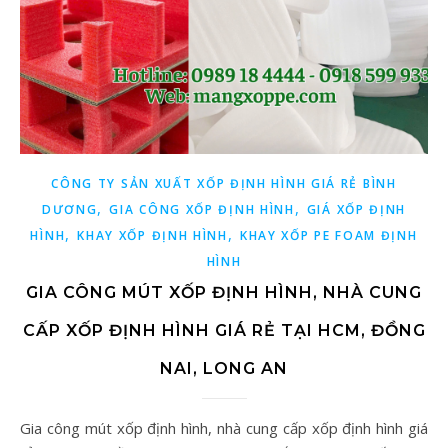
CÔNG TY SẢN XUẤT XỐP ĐỊNH HÌNH GIÁ RẺ BÌNH
,
,
DƯƠNG
GIA CÔNG XỐP ĐỊNH HÌNH
GIÁ XỐP ĐỊNH
,
,
HÌNH
KHAY XỐP ĐỊNH HÌNH
KHAY XỐP PE FOAM ĐỊNH
HÌNH
GIA CÔNG MÚT XỐP ĐỊNH HÌNH, NHÀ CUNG
CẤP XỐP ĐỊNH HÌNH GIÁ RẺ TẠI HCM, ĐỒNG
NAI, LONG AN
Gia công mút xốp định hình, nhà cung cấp xốp định hình giá