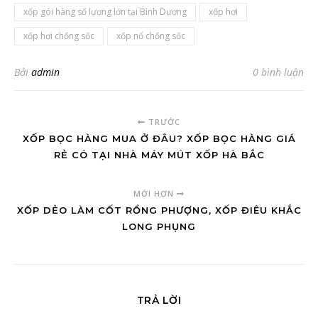
xốp gói hàng số lượng lớn tại Bình Dương
xốp hơi
xốp hơi chống sốc
xốp nổ chống sốc
Bởi
admin
0 bình luận
TRƯỚC
XỐP BỌC HÀNG MUA Ở ĐÂU? XỐP BỌC HÀNG GIÁ
RẺ CÓ TẠI NHÀ MÁY MÚT XỐP HÀ BẮC
MỚI HƠN
XỐP DẺO LÀM CỐT RỒNG PHƯỢNG, XỐP ĐIÊU KHẮC
LONG PHỤNG
TRẢ LỜI