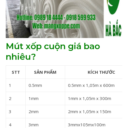
Mút xốp cuộn giá bao
nhiêu?
STT
SẢN PHẨM
KÍCH THƯỚC
1
0.5mm
0.5mm x 1,05m x 600m
2
1mm
1mm x 1,05m x 300m
3
2mm
2mm x 1,05m x 150m
4
3mm
3mmx105mx100m