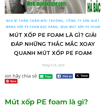
,
BAO BÌ THÂN THIỆN MÔI TRƯỜNG
CÔNG TY SẢN XUẤT
,
MÀNG XỐP PE FOAM BỌC HÀNG
MUA MÚT XỐP PE FOAM
MÚT XỐP PE FOAM LÀ GÌ? GIẢI
ĐÁP NHỮNG THẮC MẮC XOAY
QUANH MÚT XỐP PE FOAM
Tháng 9 26, 2024
xin hãy chia sẻ
Mút xốp PE foam là gì?