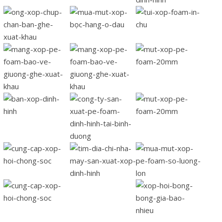
Rate
this
post