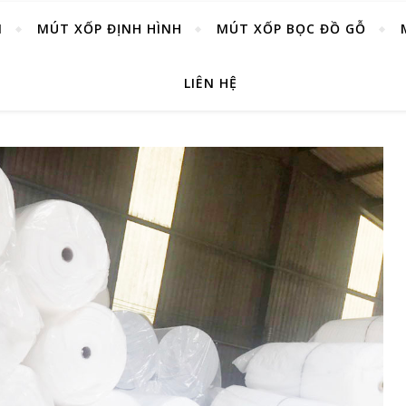
M
MÚT XỐP ĐỊNH HÌNH
MÚT XỐP BỌC ĐỒ GỖ
LIÊN HỆ