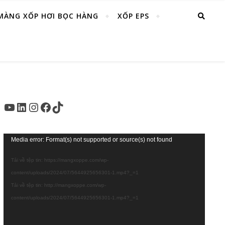
MÀNG XỐP HƠI BỌC HÀNG
XỐP EPS
Youtube
LinkedIn
Instagram
Facebook
TikTok
Trình
Media error: Format(s) not supported or source(s) not found
chơi
Tải về tệp tin: https://mangxoppe.com/wp-
Video
content/uploads/2024/07/5644925656301-1.mp4?_=1
Tải về tệp tin: http://mangxoppe.com/wp-
content/uploads/2024/07/5644925656301-1.mp4?_=1