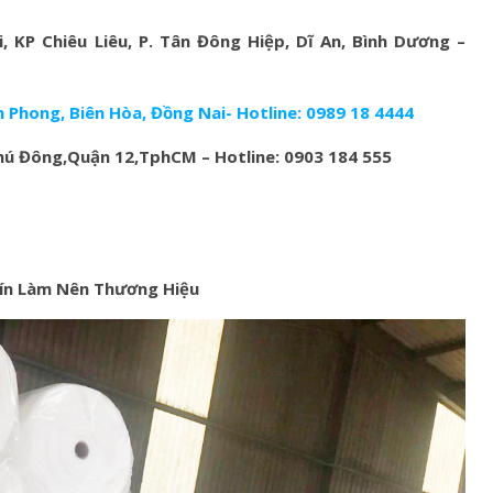
 KP Chiêu Liêu, P. Tân Đông Hiệp, Dĩ An, Bình Dương –
 Phong, Biên Hòa, Đồng Nai- Hotline: 0989 18 4444
ú Đông,Quận 12,TphCM – Hotline: 0903 184 555
ín Làm Nên Thương Hiệu