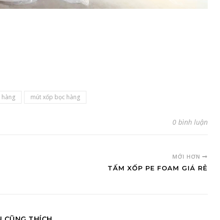
 hàng
mút xốp bọc hàng
0 bình luận
MỚI HƠN
TẤM XỐP PE FOAM GIÁ RẺ
N CŨNG THÍCH