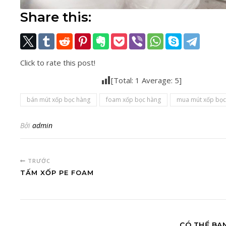
Share this:
Click to rate this post!
[Total:
1
Average:
5
]
bán mút xốp bọc hàng
foam xốp bọc hàng
mua mút xốp bọc
Bởi
admin
TRƯỚC
TẤM XỐP PE FOAM
CÓ THỂ BẠ