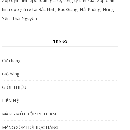
Xốp định hình epe foam giá rẻ, công ty sản xuất xốp định
hình epe giá rẻ tại Bắc Ninh, Bắc Giang, Hải Phòng, Hưng
Yên, Thái Nguyên
TRANG
Cửa hàng
Giỏ hàng
GIỚI THIỆU
LIÊN HỆ
MÀNG MÚT XỐP PE FOAM
MÀNG XỐP HƠI BỌC HÀNG