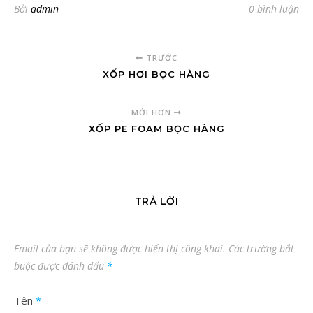
Bởi
admin
0 bình luận
TRƯỚC
XỐP HƠI BỌC HÀNG
MỚI HƠN
XỐP PE FOAM BỌC HÀNG
TRẢ LỜI
Email của bạn sẽ không được hiển thị công khai.
Các trường bắt
buộc được đánh dấu
*
Tên
*