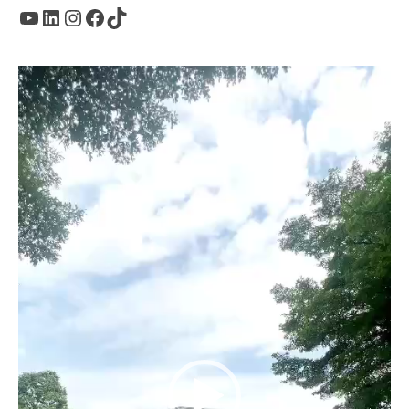
Youtube
LinkedIn
Instagram
Facebook
TikTok
Trình
chơi
Video