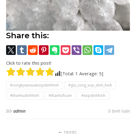
Share this:
Click to rate this post!
[Total:
1
Average:
5
]
#congtysanxuatxopdinhhinh
#gia_cong_xop_dinh_hinh
#thanhudinhhinh
#thanhufoam
#xopdinhhinh
Bởi
admin
0 bình luận
TRƯỚC