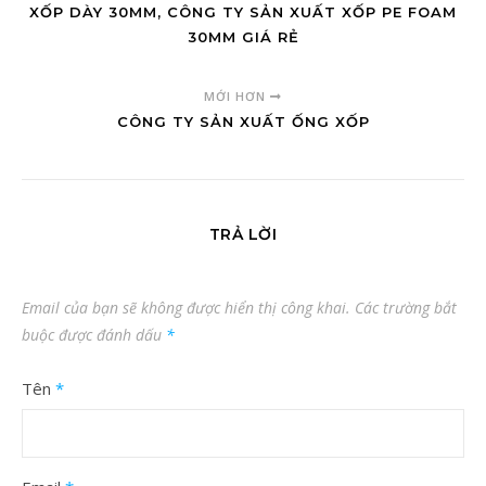
XỐP DÀY 30MM, CÔNG TY SẢN XUẤT XỐP PE FOAM
30MM GIÁ RẺ
MỚI HƠN
CÔNG TY SẢN XUẤT ỐNG XỐP
TRẢ LỜI
Email của bạn sẽ không được hiển thị công khai.
Các trường bắt
buộc được đánh dấu
*
Tên
*