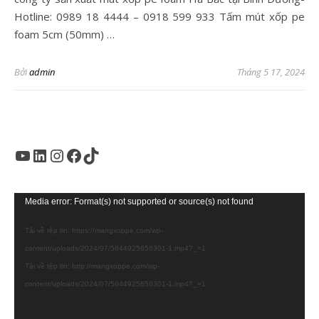
Hotline: 0989 18 4444 – 0918 599 933 Tấm mút xốp pe
foam 5cm (50mm) …
Bởi
admin
Tháng 5 17, 2024
Youtube
LinkedIn
Instagram
Facebook
TikTok
Trình
Media error: Format(s) not supported or source(s) not found
chơi
Tải về tệp tin: https://mangxoppe.com/wp-
Video
content/uploads/2024/07/5644925656301-1.mp4?_=1
Tải về tệp tin: http://mangxoppe.com/wp-
content/uploads/2024/07/5644925656301-1.mp4?_=1