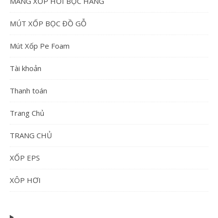
MÀNG XỐP HƠI BỌC HÀNG
MÚT XỐP BỌC ĐỒ GỖ
Mút Xốp Pe Foam
Tài khoản
Thanh toán
Trang Chủ
TRANG CHỦ
XỐP EPS
XÔP HƠI