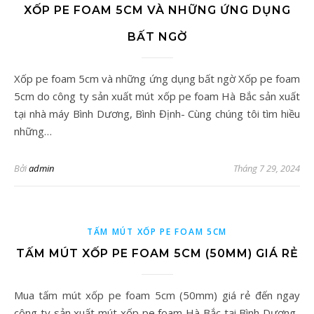
XỐP PE FOAM 5CM VÀ NHỮNG ỨNG DỤNG
BẤT NGỜ
Xốp pe foam 5cm và những ứng dụng bất ngờ Xốp pe foam
5cm do công ty sản xuất mút xốp pe foam Hà Bắc sản xuất
tại nhà máy Bình Dương, Bình Định- Cùng chúng tôi tìm hiều
những…
Bởi
admin
Tháng 7 29, 2024
TẤM MÚT XỐP PE FOAM 5CM
TẤM MÚT XỐP PE FOAM 5CM (50MM) GIÁ RẺ
Mua tấm mút xốp pe foam 5cm (50mm) giá rẻ đến ngay
công ty sản xuất mút xốp pe foam Hà Bắc tại Bình Dương-