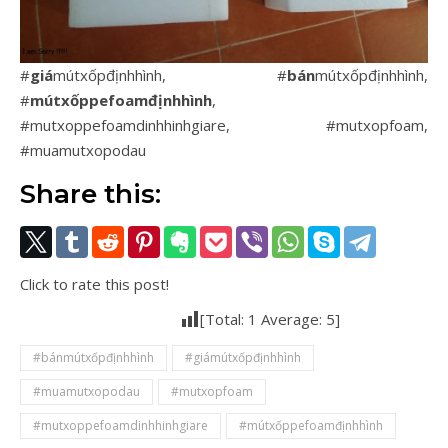
#
giá
mútxốpđịnhhình, #
bán
mútxốpđịnhhình,
#
mútxốppefoamđịnhhình
,
#mutxoppefoamdinhhinhgiare, #mutxopfoam,
#muamutxopodau
Share this:
Click to rate this post!
[Total:
1
Average:
5
]
#bánmútxốpđịnhhình
#giámútxốpđịnhhình
#muamutxopodau
#mutxopfoam
#mutxoppefoamdinhhinhgiare
#mútxốppefoamđịnhhình