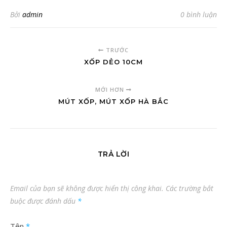
Bởi
admin
0 bình luận
TRƯỚC
XỐP DẺO 10CM
MỚI HƠN
MÚT XỐP, MÚT XỐP HÀ BẮC
TRẢ LỜI
Email của bạn sẽ không được hiển thị công khai.
Các trường bắt
buộc được đánh dấu
*
Tên
*