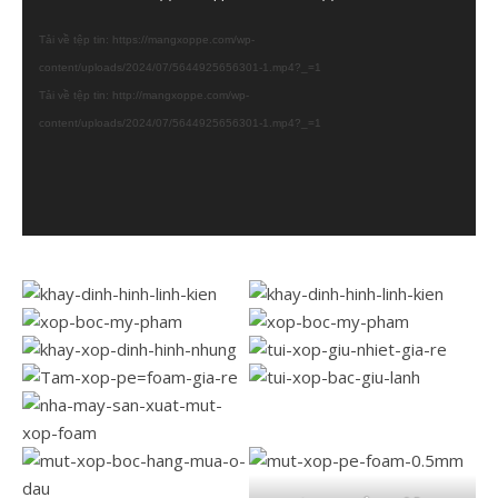
chơi
Tải về tệp tin: https://mangxoppe.com/wp-
Video
content/uploads/2024/07/5644925656301-1.mp4?_=1
Tải về tệp tin: http://mangxoppe.com/wp-
content/uploads/2024/07/5644925656301-1.mp4?_=1