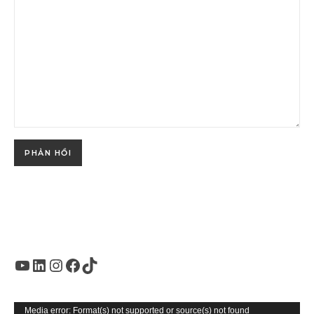
Youtube
LinkedIn
Instagram
Facebook
TikTok
Trình
Media error: Format(s) not supported or source(s) not found