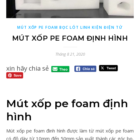
MÚT XỐP PE FOAM BỌC LÓT LINH KIỆN ĐIỆN TỬ
MÚT XỐP PE FOAM ĐỊNH HÌNH
Tháng 8 21, 2020
xin hãy chia sẻ
Mút xốp pe foam định
hình
Mút xốp pe foam đinh hình được làm từ mút xốp pe foam
có độ dày từ 10mm đến 50mm sản xuất thành các góc bo,