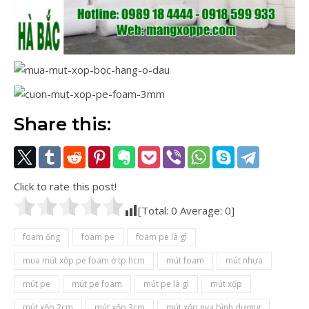
Share this:
Click to rate this post!
[Total:
0
Average:
0
]
foam ống
foam pe
foam pe là gì
mua mút xốp pe foam ở tp hcm
mút foam
mút nhựa
mút pe
mút pe foam
mút pe là gì
mút xốp
mút xốp 2cm
mút xốp 3cm
mút xốp eva bình dương