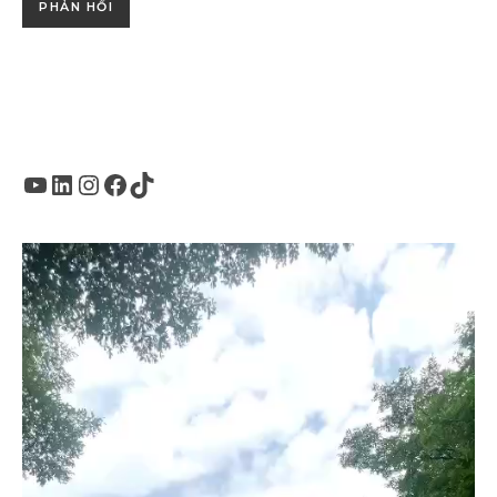
Youtube
LinkedIn
Instagram
Facebook
TikTok
Trình
chơi
Video