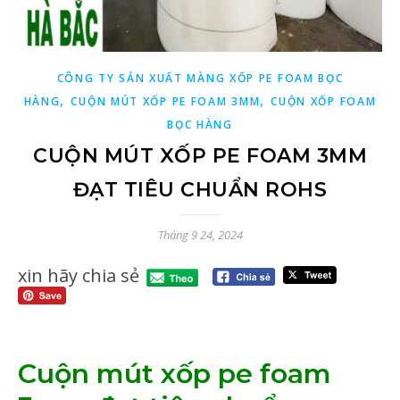
CÔNG TY SẢN XUẤT MÀNG XỐP PE FOAM BỌC
,
,
HÀNG
CUỘN MÚT XỐP PE FOAM 3MM
CUỘN XỐP FOAM
BỌC HÀNG
CUỘN MÚT XỐP PE FOAM 3MM
ĐẠT TIÊU CHUẨN ROHS
Tháng 9 24, 2024
xin hãy chia sẻ
Cuộn mút xốp pe foam