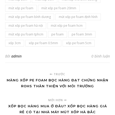
mút xốp pe foam
mút xốp pe foam 20mm
mút xốp pe foam bình dương
mút xốp pe foam định hình
mút xốp pe foam hà nội
mút xốp pe foam hcm
mút xốp pu foam tphcm
pe foam
pe foam 3mm
xốp 3cm
xốp pe foam 0.5mm
xốp pe foam 5cm
Bởi
admin
0 bình luận
TRƯỚC
MÀNG XỐP PE FOAM BỌC HÀNG ĐẠT CHỨNG NHẬN
ROHS THÂN THIỆN VỚI MÔI TRƯỜNG
MỚI HƠN
XỐP BỌC HÀNG MUA Ở ĐÂU? XỐP BỌC HÀNG GIÁ
RẺ CÓ TẠI NHÀ MÁY MÚT XỐP HÀ BẮC