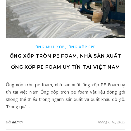
,
ỐNG MÚT XỐP
ỐNG XỐP EPE
ỐNG XỐP TRÒN PE FOAM, NHÀ SẢN XUẤT
ỐNG XỐP PE FOAM UY TÍN TẠI VIỆT NAM
Ống xốp tròn pe foam, nhà sản xuất ống xốp PE Foam uy
tín tại Việt Nam Ống xốp tròn pe foam vật liệu đóng gói
không thế thiếu trong ngành sản xuất và xuất khẩu đồ gỗ.
Trong quá…
Bởi
admin
Tháng 6 18, 2025