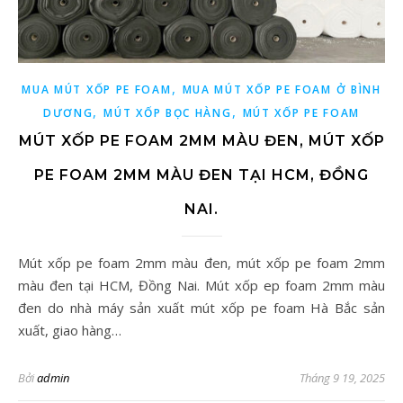
,
MUA MÚT XỐP PE FOAM
MUA MÚT XỐP PE FOAM Ở BÌNH
,
,
DƯƠNG
MÚT XỐP BỌC HÀNG
MÚT XỐP PE FOAM
MÚT XỐP PE FOAM 2MM MÀU ĐEN, MÚT XỐP
PE FOAM 2MM MÀU ĐEN TẠI HCM, ĐỒNG
NAI.
Mút xốp pe foam 2mm màu đen, mút xốp pe foam 2mm
màu đen tại HCM, Đồng Nai. Mút xốp ep foam 2mm màu
đen do nhà máy sản xuất mút xốp pe foam Hà Bắc sản
xuất, giao hàng…
Bởi
admin
Tháng 9 19, 2025