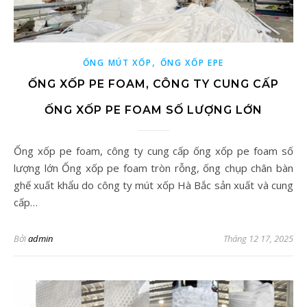
,
ỐNG MÚT XỐP
ỐNG XỐP EPE
ỐNG XỐP PE FOAM, CÔNG TY CUNG CẤP
ỐNG XỐP PE FOAM SỐ LƯỢNG LỚN
Ống xốp pe foam, công ty cung cấp ống xốp pe foam số
lượng lớn Ống xốp pe foam tròn rỗng, ống chụp chân bàn
ghế xuất khẩu do công ty mút xốp Hà Bắc sản xuất và cung
cấp…
Bởi
admin
Tháng 12 17, 2025