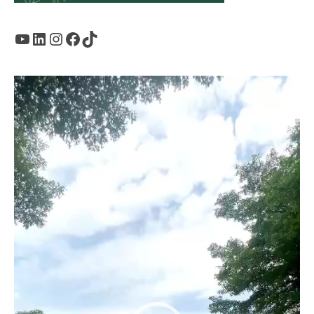
Youtube
LinkedIn
Instagram
Facebook
TikTok
Trình
chơi
Video