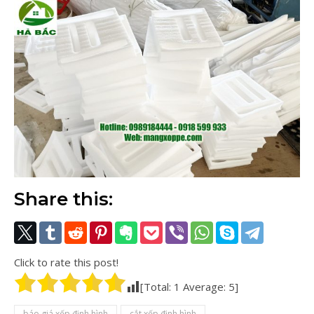
Share this:
Click to rate this post!
[Total:
1
Average:
5
]
báo giá xốp định hình
cắt xốp định hình