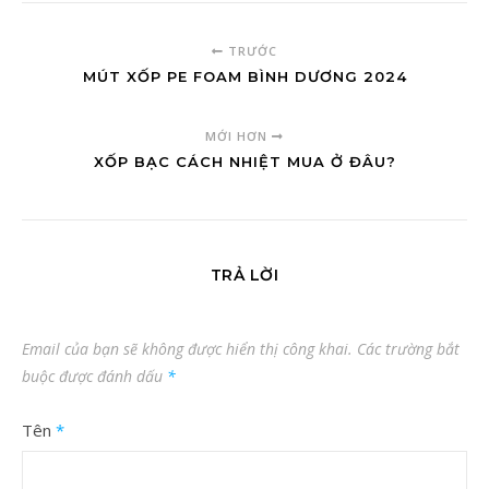
TRƯỚC
MÚT XỐP PE FOAM BÌNH DƯƠNG 2024
MỚI HƠN
XỐP BẠC CÁCH NHIỆT MUA Ở ĐÂU?
TRẢ LỜI
Email của bạn sẽ không được hiển thị công khai.
Các trường bắt
buộc được đánh dấu
*
Tên
*