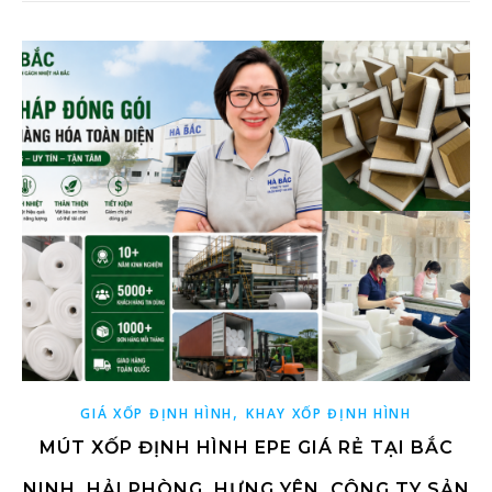
,
GIÁ XỐP ĐỊNH HÌNH
KHAY XỐP ĐỊNH HÌNH
MÚT XỐP ĐỊNH HÌNH EPE GIÁ RẺ TẠI BẮC
NINH, HẢI PHÒNG, HƯNG YÊN, CÔNG TY SẢN