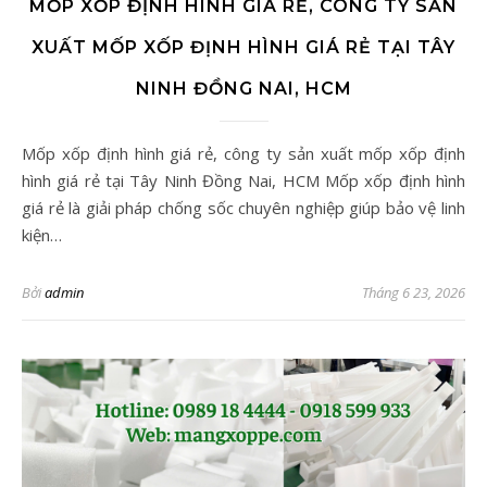
MỐP XỐP ĐỊNH HÌNH GIÁ RẺ, CÔNG TY SẢN
XUẤT MỐP XỐP ĐỊNH HÌNH GIÁ RẺ TẠI TÂY
NINH ĐỒNG NAI, HCM
Mốp xốp định hình giá rẻ, công ty sản xuất mốp xốp định
hình giá rẻ tại Tây Ninh Đồng Nai, HCM Mốp xốp định hình
giá rẻ là giải pháp chống sốc chuyên nghiệp giúp bảo vệ linh
kiện…
Bởi
admin
Tháng 6 23, 2026