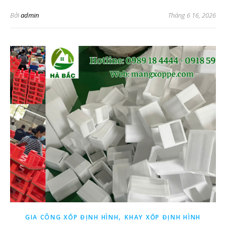
Bởi
admin
Tháng 6 16, 2026
,
GIA CÔNG XỐP ĐỊNH HÌNH
KHAY XỐP ĐỊNH HÌNH