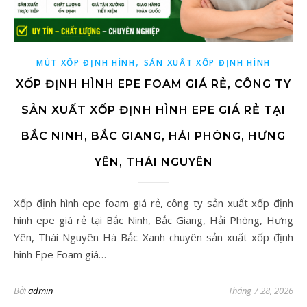
,
MÚT XỐP ĐỊNH HÌNH
SẢN XUẤT XỐP ĐỊNH HÌNH
XỐP ĐỊNH HÌNH EPE FOAM GIÁ RẺ, CÔNG TY
SẢN XUẤT XỐP ĐỊNH HÌNH EPE GIÁ RẺ TẠI
BẮC NINH, BẮC GIANG, HẢI PHÒNG, HƯNG
YÊN, THÁI NGUYÊN
Xốp định hình epe foam giá rẻ, công ty sản xuất xốp định
hình epe giá rẻ tại Bắc Ninh, Bắc Giang, Hải Phòng, Hưng
Yên, Thái Nguyên Hà Bắc Xanh chuyên sản xuất xốp định
hình Epe Foam giá…
Bởi
admin
Tháng 7 28, 2026