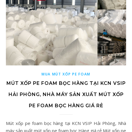
MUA MÚT XỐP PE FOAM
MÚT XỐP PE FOAM BỌC HÀNG TẠI KCN VSIP
HẢI PHÒNG, NHÀ MÁY SẢN XUẤT MÚT XỐP
PE FOAM BỌC HÀNG GIÁ RẺ
Mút xốp pe foam bọc hàng tại KCN VSIP Hải Phòng, Nhà
máy sản xuất mút xốp pe foam bọc Hàng giá rẻ Mút xốp pe