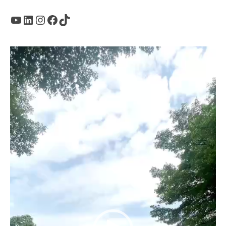
Youtube
LinkedIn
Instagram
Facebook
TikTok
Trình
chơi
Video