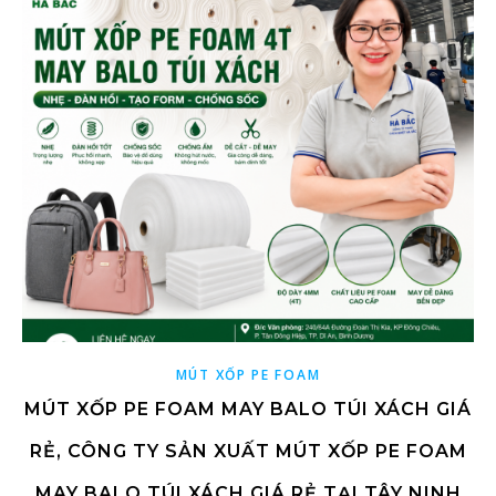
MÚT XỐP PE FOAM
MÚT XỐP PE FOAM MAY BALO TÚI XÁCH GIÁ
RẺ, CÔNG TY SẢN XUẤT MÚT XỐP PE FOAM
MAY BALO TÚI XÁCH GIÁ RẺ TẠI TÂY NINH