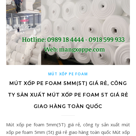
MÚT XỐP PE FOAM
MÚT XỐP PE FOAM 5MM(5T) GIÁ RẺ, CÔNG
TY SẢN XUẤT MÚT XỐP PE FOAM 5T GIÁ RẺ
GIAO HÀNG TOÀN QUỐC
Mút xốp pe foam 5mm(5T) giá rẻ, công ty sản xuất mút
xốp pe foam 5mm (5t) giá rẻ giao hàng toàn quốc Mút xốp