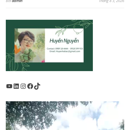
Bởi
admin
Tháng 8 3, 2026
Youtube
LinkedIn
Instagram
Facebook
TikTok
Trình
chơi
Video