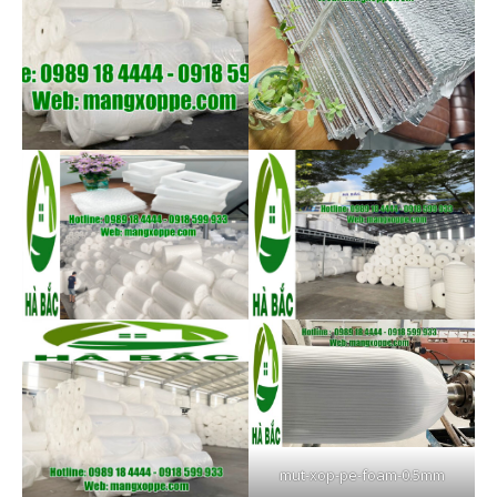
mut-xop-pe-foam-0.5mm