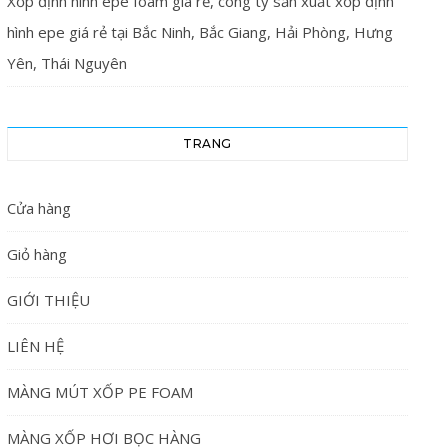
Xốp định hình epe foam giá rẻ, công ty sản xuất xốp định
hình epe giá rẻ tại Bắc Ninh, Bắc Giang, Hải Phòng, Hưng
Yên, Thái Nguyên
TRANG
Cửa hàng
Giỏ hàng
GIỚI THIỆU
LIÊN HỆ
MÀNG MÚT XỐP PE FOAM
MÀNG XỐP HƠI BỌC HÀNG