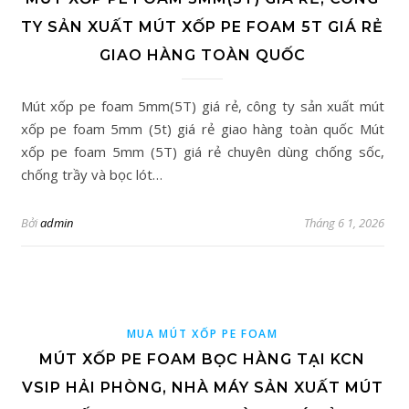
TY SẢN XUẤT MÚT XỐP PE FOAM 5T GIÁ RẺ
GIAO HÀNG TOÀN QUỐC
Mút xốp pe foam 5mm(5T) giá rẻ, công ty sản xuất mút
xốp pe foam 5mm (5t) giá rẻ giao hàng toàn quốc Mút
xốp pe foam 5mm (5T) giá rẻ chuyên dùng chống sốc,
chống trầy và bọc lót…
Bởi
admin
Tháng 6 1, 2026
MUA MÚT XỐP PE FOAM
MÚT XỐP PE FOAM BỌC HÀNG TẠI KCN
VSIP HẢI PHÒNG, NHÀ MÁY SẢN XUẤT MÚT