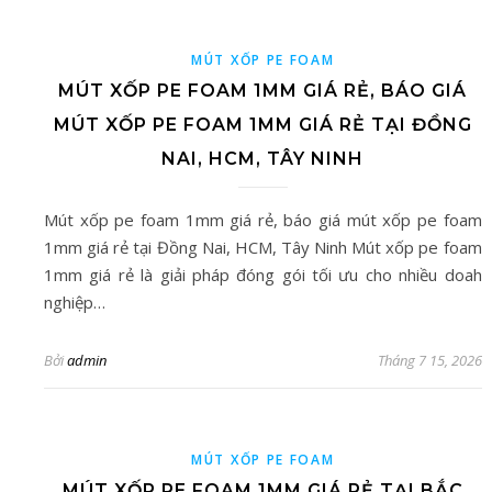
MÚT XỐP PE FOAM
MÚT XỐP PE FOAM 1MM GIÁ RẺ, BÁO GIÁ
MÚT XỐP PE FOAM 1MM GIÁ RẺ TẠI ĐỒNG
NAI, HCM, TÂY NINH
Mút xốp pe foam 1mm giá rẻ, báo giá mút xốp pe foam
1mm giá rẻ tại Đồng Nai, HCM, Tây Ninh Mút xốp pe foam
1mm giá rẻ là giải pháp đóng gói tối ưu cho nhiều doah
nghiệp…
Bởi
admin
Tháng 7 15, 2026
MÚT XỐP PE FOAM
MÚT XỐP PE FOAM 1MM GIÁ RẺ TẠI BẮC