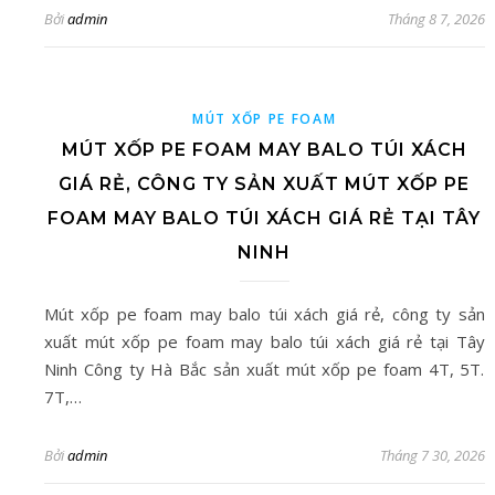
Bởi
admin
Tháng 8 7, 2026
MÚT XỐP PE FOAM
MÚT XỐP PE FOAM MAY BALO TÚI XÁCH
GIÁ RẺ, CÔNG TY SẢN XUẤT MÚT XỐP PE
FOAM MAY BALO TÚI XÁCH GIÁ RẺ TẠI TÂY
NINH
Mút xốp pe foam may balo túi xách giá rẻ, công ty sản
xuất mút xốp pe foam may balo túi xách giá rẻ tại Tây
Ninh Công ty Hà Bắc sản xuất mút xốp pe foam 4T, 5T.
7T,…
Bởi
admin
Tháng 7 30, 2026