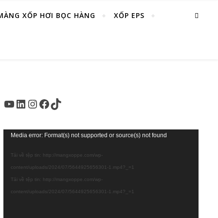
MÀNG XỐP HƠI BỌC HÀNG
XỐP EPS
Youtube
LinkedIn
Instagram
Facebook
TikTok
Trình
Media error: Format(s) not supported or source(s) not found
chơi
Tải về tệp tin: http://mangxoppe.com/wp-
Video
content/uploads/2024/07/5644925656301-1.mp4?_=1
Tải về tệp tin: http://mangxoppe.com/wp-
content/uploads/2024/07/5644925656301-1.mp4?_=1