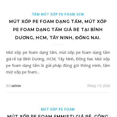
TẤM MÚT XỐP PE FOAM 5CM
MÚT XỐP PE FOAM DẠNG TẤM, MÚT XỐP
PE FOAM DẠNG TẤM GIÁ RẺ TẠI BÌNH
DƯƠNG, HCM, TÂY NINH, ĐỒNG NAI.
Mút xốp pe foam dạng tấm, mút xốp pe foam dạng tấm
giá rẻ tại Bình Dương, HCM, Tây Ninh, Đồng Nai. Mút xốp
pe foam dạng tấm là giải pháp đóng gói thông minh, tấm
mút xốp pe foam…
Bởi
admin
Tháng 7 9, 2026
MÚT XỐP PE FOAM
MÚT XỐP PE FOAM 5MM(5T) GIÁ RẺ, CÔNG