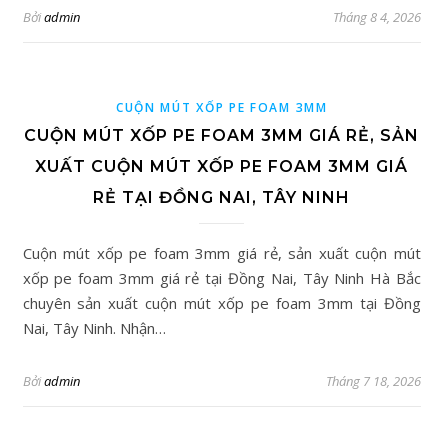
Bởi
admin
Tháng 8 4, 2026
CUỘN MÚT XỐP PE FOAM 3MM
CUỘN MÚT XỐP PE FOAM 3MM GIÁ RẺ, SẢN
XUẤT CUỘN MÚT XỐP PE FOAM 3MM GIÁ
RẺ TẠI ĐỒNG NAI, TÂY NINH
Cuộn mút xốp pe foam 3mm giá rẻ, sản xuất cuộn mút
xốp pe foam 3mm giá rẻ tại Đồng Nai, Tây Ninh Hà Bắc
chuyên sản xuất cuộn mút xốp pe foam 3mm tại Đồng
Nai, Tây Ninh. Nhận…
Bởi
admin
Tháng 7 18, 2026