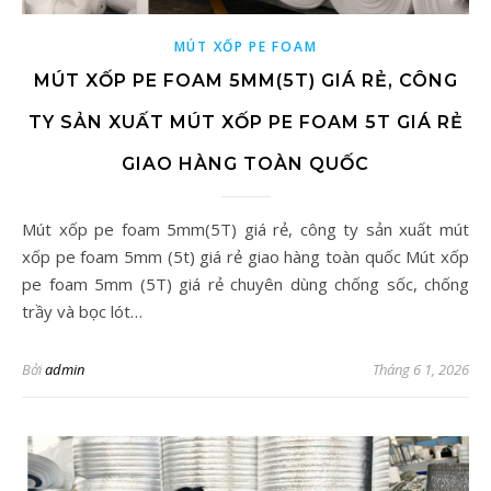
MÚT XỐP PE FOAM
MÚT XỐP PE FOAM 5MM(5T) GIÁ RẺ, CÔNG
TY SẢN XUẤT MÚT XỐP PE FOAM 5T GIÁ RẺ
GIAO HÀNG TOÀN QUỐC
Mút xốp pe foam 5mm(5T) giá rẻ, công ty sản xuất mút
xốp pe foam 5mm (5t) giá rẻ giao hàng toàn quốc Mút xốp
pe foam 5mm (5T) giá rẻ chuyên dùng chống sốc, chống
trầy và bọc lót…
Bởi
admin
Tháng 6 1, 2026