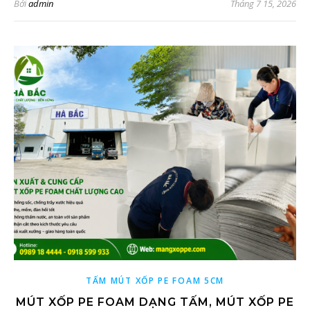
Bởi
admin
Tháng 7 15, 2026
TẤM MÚT XỐP PE FOAM 5CM
MÚT XỐP PE FOAM DẠNG TẤM, MÚT XỐP PE