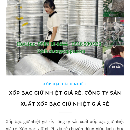
XỐP BẠC CÁCH NHIỆT
XỐP BẠC GIỮ NHIỆT GIÁ RẺ, CÔNG TY SẢN
XUẤT XỐP BẠC GIỮ NHIỆT GIÁ RẺ
Xốp bạc giữ nhiệt giá rẻ, công ty sản xuất xốp bạc giữ nhiệt
giá rẻ. Xốp bạc giữ nhiệt giá rẻ chuyên dùng giữu lạnh thực