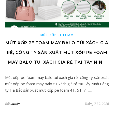
MÚT XỐP PE FOAM
MÚT XỐP PE FOAM MAY BALO TÚI XÁCH GIÁ
RẺ, CÔNG TY SẢN XUẤT MÚT XỐP PE FOAM
MAY BALO TÚI XÁCH GIÁ RẺ TẠI TÂY NINH
Mút xốp pe foam may balo túi xách giá rẻ, công ty sản xuất
mút xốp pe foam may balo túi xách giá rẻ tại Tây Ninh Công
ty Hà Bắc sản xuất mút xốp pe foam 4T, 5T. 7T,…
Bởi
admin
Tháng 7 30, 2026