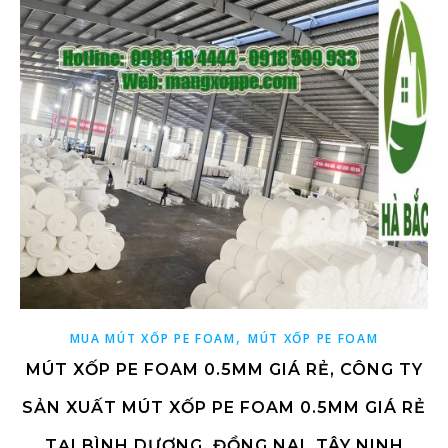
,
MUA MÚT XỐP PE FOAM
MÚT XỐP PE FOAM
MÚT XỐP PE FOAM 0.5MM GIÁ RẺ, CÔNG TY
SẢN XUẤT MÚT XỐP PE FOAM 0.5MM GIÁ RẺ
TẠI BÌNH DƯƠNG, ĐỒNG NAI, TÂY NINH