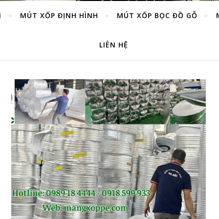
M
MÚT XỐP ĐỊNH HÌNH
MÚT XỐP BỌC ĐỒ GỖ
LIÊN HỆ