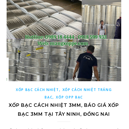
,
XỐP BẠC CÁCH NHIỆT
XỐP CÁCH NHIỆT TRÁNG
,
BẠC
XỐP OPP BẠC
XỐP BẠC CÁCH NHIỆT 3MM, BÁO GIÁ XỐP
BẠC 3MM TẠI TÂY NINH, ĐỒNG NAI