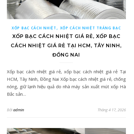
,
XỐP BẠC CÁCH NHIỆT
XỐP CÁCH NHIỆT TRÁNG BẠC
XỐP BẠC CÁCH NHIỆT GIÁ RẺ, XỐP BẠC
CÁCH NHIỆT GIÁ RẺ TẠI HCM, TÂY NINH,
ĐỒNG NAI
Xốp bạc cách nhiệt giá rẻ, xốp bạc cách nhiệt giá rẻ Tại
HCM, Tây Ninh, Đồng Nai Xốp bạc cách nhiệt giá rẻ, chống
nóng, giữ lạnh hiệu quả do nhà máy sản xuất mút xốp Hà
Bắc sản…
Bởi
admin
Tháng 4 17, 2026