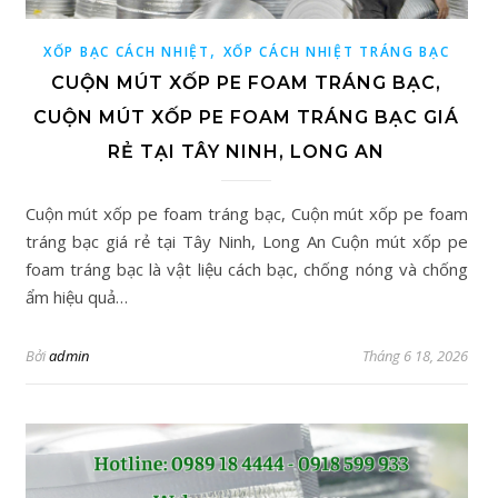
,
XỐP BẠC CÁCH NHIỆT
XỐP CÁCH NHIỆT TRÁNG BẠC
CUỘN MÚT XỐP PE FOAM TRÁNG BẠC,
CUỘN MÚT XỐP PE FOAM TRÁNG BẠC GIÁ
RẺ TẠI TÂY NINH, LONG AN
Cuộn mút xốp pe foam tráng bạc, Cuộn mút xốp pe foam
tráng bạc giá rẻ tại Tây Ninh, Long An Cuộn mút xốp pe
foam tráng bạc là vật liệu cách bạc, chống nóng và chống
ẩm hiệu quả…
Bởi
admin
Tháng 6 18, 2026