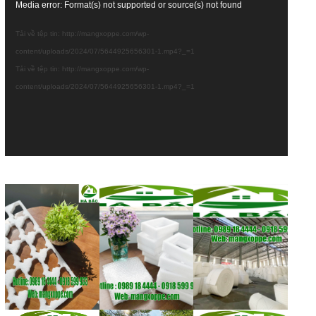
Trình
Media error: Format(s) not supported or source(s) not found
chơi
Tải về tệp tin: http://mangxoppe.com/wp-
Video
content/uploads/2024/07/5644925656301-1.mp4?_=1
Tải về tệp tin: http://mangxoppe.com/wp-
content/uploads/2024/07/5644925656301-1.mp4?_=1