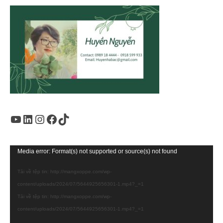
Youtube
LinkedIn
Instagram
Facebook
TikTok
Trình
Media error: Format(s) not supported or source(s) not found
chơi
Tải về tệp tin: http://mangxoppe.com/wp-
Video
content/uploads/2024/07/5644925656301-1.mp4?_=1
Tải về tệp tin: http://mangxoppe.com/wp-
content/uploads/2024/07/5644925656301-1.mp4?_=1