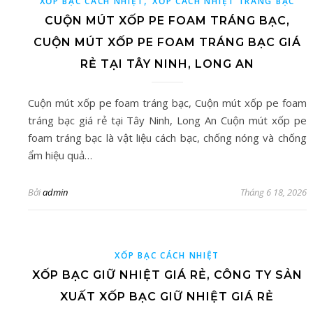
,
XỐP BẠC CÁCH NHIỆT
XỐP CÁCH NHIỆT TRÁNG BẠC
CUỘN MÚT XỐP PE FOAM TRÁNG BẠC,
CUỘN MÚT XỐP PE FOAM TRÁNG BẠC GIÁ
RẺ TẠI TÂY NINH, LONG AN
Cuộn mút xốp pe foam tráng bạc, Cuộn mút xốp pe foam
tráng bạc giá rẻ tại Tây Ninh, Long An Cuộn mút xốp pe
foam tráng bạc là vật liệu cách bạc, chống nóng và chống
ẩm hiệu quả…
Bởi
admin
Tháng 6 18, 2026
XỐP BẠC CÁCH NHIỆT
XỐP BẠC GIỮ NHIỆT GIÁ RẺ, CÔNG TY SẢN
XUẤT XỐP BẠC GIỮ NHIỆT GIÁ RẺ