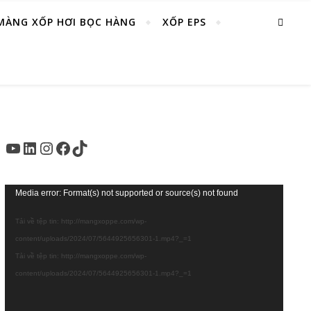
MÀNG XỐP HƠI BỌC HÀNG
XỐP EPS
Youtube
LinkedIn
Instagram
Facebook
TikTok
Trình
Media error: Format(s) not supported or source(s) not found
chơi
Tải về tệp tin: http://mangxoppe.com/wp-
Video
content/uploads/2024/07/5644925656301-1.mp4?_=1
Tải về tệp tin: http://mangxoppe.com/wp-
content/uploads/2024/07/5644925656301-1.mp4?_=1