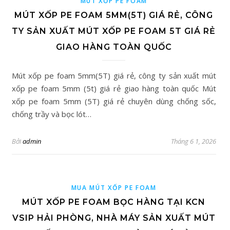
MÚT XỐP PE FOAM
MÚT XỐP PE FOAM 5MM(5T) GIÁ RẺ, CÔNG
TY SẢN XUẤT MÚT XỐP PE FOAM 5T GIÁ RẺ
GIAO HÀNG TOÀN QUỐC
Mút xốp pe foam 5mm(5T) giá rẻ, công ty sản xuất mút
xốp pe foam 5mm (5t) giá rẻ giao hàng toàn quốc Mút
xốp pe foam 5mm (5T) giá rẻ chuyên dùng chống sốc,
chống trầy và bọc lót…
Bởi
admin
Tháng 6 1, 2026
MUA MÚT XỐP PE FOAM
MÚT XỐP PE FOAM BỌC HÀNG TẠI KCN
VSIP HẢI PHÒNG, NHÀ MÁY SẢN XUẤT MÚT