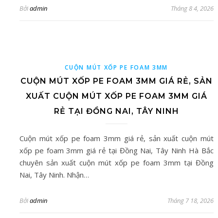
Bởi
admin
Tháng 8 4, 2026
CUỘN MÚT XỐP PE FOAM 3MM
CUỘN MÚT XỐP PE FOAM 3MM GIÁ RẺ, SẢN
XUẤT CUỘN MÚT XỐP PE FOAM 3MM GIÁ
RẺ TẠI ĐỒNG NAI, TÂY NINH
Cuộn mút xốp pe foam 3mm giá rẻ, sản xuất cuộn mút
xốp pe foam 3mm giá rẻ tại Đồng Nai, Tây Ninh Hà Bắc
chuyên sản xuất cuộn mút xốp pe foam 3mm tại Đồng
Nai, Tây Ninh. Nhận…
Bởi
admin
Tháng 7 18, 2026