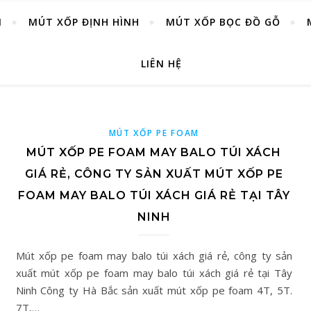
M
MÚT XỐP ĐỊNH HÌNH
MÚT XỐP BỌC ĐỒ GỖ
LIÊN HỆ
MÚT XỐP PE FOAM
MÚT XỐP PE FOAM MAY BALO TÚI XÁCH
GIÁ RẺ, CÔNG TY SẢN XUẤT MÚT XỐP PE
FOAM MAY BALO TÚI XÁCH GIÁ RẺ TẠI TÂY
NINH
Mút xốp pe foam may balo túi xách giá rẻ, công ty sản
xuất mút xốp pe foam may balo túi xách giá rẻ tại Tây
Ninh Công ty Hà Bắc sản xuất mút xốp pe foam 4T, 5T.
7T,…