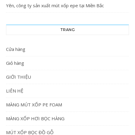
Yên, công ty sản xuất mút xốp epe tại Miền Bắc
TRANG
Cửa hàng
Giỏ hàng
GIỚI THIỆU
LIÊN HỆ
MÀNG MÚT XỐP PE FOAM
MÀNG XỐP HƠI BỌC HÀNG
MÚT XỐP BỌC ĐỒ GỖ