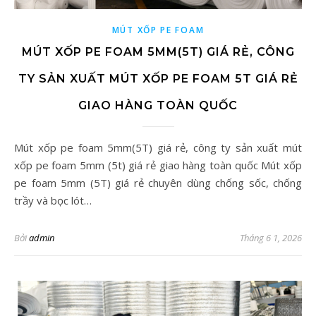
MÚT XỐP PE FOAM
MÚT XỐP PE FOAM 5MM(5T) GIÁ RẺ, CÔNG
TY SẢN XUẤT MÚT XỐP PE FOAM 5T GIÁ RẺ
GIAO HÀNG TOÀN QUỐC
Mút xốp pe foam 5mm(5T) giá rẻ, công ty sản xuất mút
xốp pe foam 5mm (5t) giá rẻ giao hàng toàn quốc Mút xốp
pe foam 5mm (5T) giá rẻ chuyên dùng chống sốc, chống
trầy và bọc lót…
Bởi
admin
Tháng 6 1, 2026