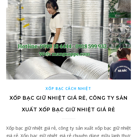
XỐP BẠC CÁCH NHIỆT
XỐP BẠC GIỮ NHIỆT GIÁ RẺ, CÔNG TY SẢN
XUẤT XỐP BẠC GIỮ NHIỆT GIÁ RẺ
Xốp bạc giữ nhiệt giá rẻ, công ty sản xuất xốp bạc giữ nhiệt
giá rẻ. Xốp bạc giữ nhiệt giá rẻ chuyên dùng giữu lạnh thực