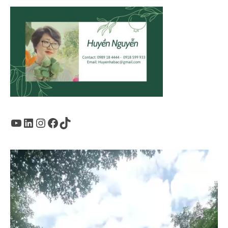
Youtube
LinkedIn
Instagram
Facebook
TikTok
Trình
chơi
Video