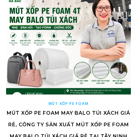
MÚT XỐP PE FOAM
MÚT XỐP PE FOAM MAY BALO TÚI XÁCH GIÁ
RẺ, CÔNG TY SẢN XUẤT MÚT XỐP PE FOAM
MAY BALO TÚI XÁCH GIÁ RẺ TẠI TÂY NINH