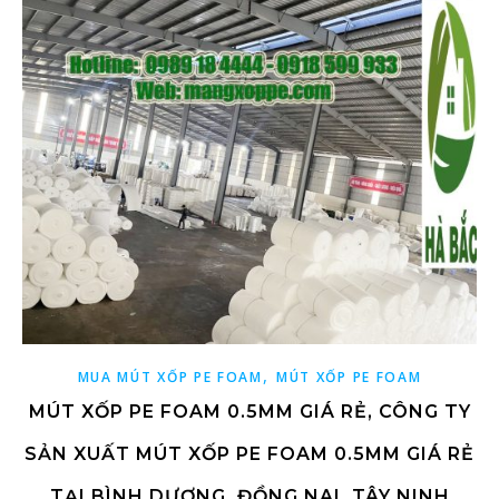
,
MUA MÚT XỐP PE FOAM
MÚT XỐP PE FOAM
MÚT XỐP PE FOAM 0.5MM GIÁ RẺ, CÔNG TY
SẢN XUẤT MÚT XỐP PE FOAM 0.5MM GIÁ RẺ
TẠI BÌNH DƯƠNG, ĐỒNG NAI, TÂY NINH