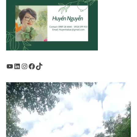
Youtube
LinkedIn
Instagram
Facebook
TikTok
Trình
chơi
Video