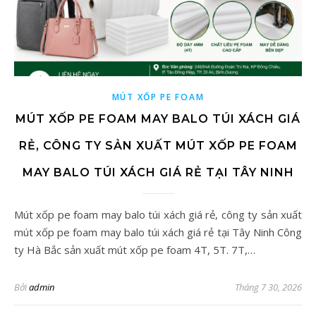
MÚT XỐP PE FOAM
MÚT XỐP PE FOAM MAY BALO TÚI XÁCH GIÁ
RẺ, CÔNG TY SẢN XUẤT MÚT XỐP PE FOAM
MAY BALO TÚI XÁCH GIÁ RẺ TẠI TÂY NINH
Mút xốp pe foam may balo túi xách giá rẻ, công ty sản xuất
mút xốp pe foam may balo túi xách giá rẻ tại Tây Ninh Công
ty Hà Bắc sản xuất mút xốp pe foam 4T, 5T. 7T,…
Bởi
admin
Tháng 7 30, 2026