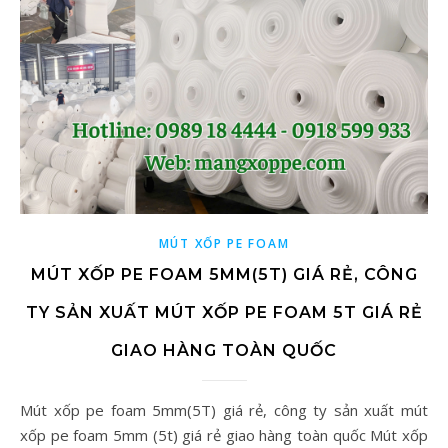
MÚT XỐP PE FOAM
MÚT XỐP PE FOAM 5MM(5T) GIÁ RẺ, CÔNG
TY SẢN XUẤT MÚT XỐP PE FOAM 5T GIÁ RẺ
GIAO HÀNG TOÀN QUỐC
Mút xốp pe foam 5mm(5T) giá rẻ, công ty sản xuất mút
xốp pe foam 5mm (5t) giá rẻ giao hàng toàn quốc Mút xốp