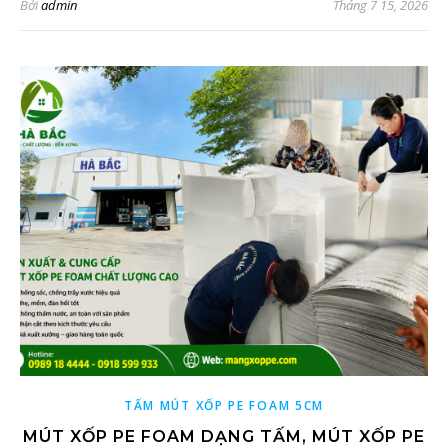
Bởi
admin
Tháng 7 15, 2026
TẤM MÚT XỐP PE FOAM 5CM
MÚT XỐP PE FOAM DẠNG TẤM, MÚT XỐP PE