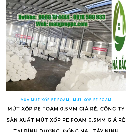
,
MUA MÚT XỐP PE FOAM
MÚT XỐP PE FOAM
MÚT XỐP PE FOAM 0.5MM GIÁ RẺ, CÔNG TY
SẢN XUẤT MÚT XỐP PE FOAM 0.5MM GIÁ RẺ
TẠI BÌNH DƯƠNG, ĐỒNG NAI, TÂY NINH