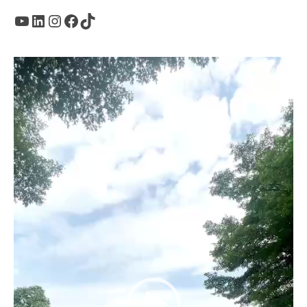
Youtube
LinkedIn
Instagram
Facebook
TikTok
Trình
chơi
Video