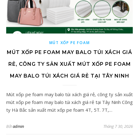
MÚT XỐP PE FOAM
MÚT XỐP PE FOAM MAY BALO TÚI XÁCH GIÁ
RẺ, CÔNG TY SẢN XUẤT MÚT XỐP PE FOAM
MAY BALO TÚI XÁCH GIÁ RẺ TẠI TÂY NINH
Mút xốp pe foam may balo túi xách giá rẻ, công ty sản xuất
mút xốp pe foam may balo túi xách giá rẻ tại Tây Ninh Công
ty Hà Bắc sản xuất mút xốp pe foam 4T, 5T. 7T,…
Bởi
admin
Tháng 7 30, 2026