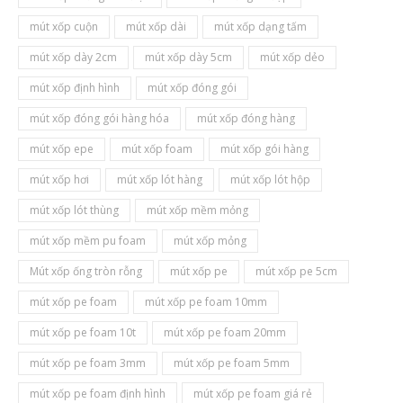
mút xốp cuộn
mút xốp dài
mút xốp dạng tấm
mút xốp dày 2cm
mút xốp dày 5cm
mút xốp dẻo
mút xốp định hình
mút xốp đóng gói
mút xốp đóng gói hàng hóa
mút xốp đóng hàng
mút xốp epe
mút xốp foam
mút xốp gói hàng
mút xốp hơi
mút xốp lót hàng
mút xốp lót hộp
mút xốp lót thùng
mút xốp mềm mỏng
mút xốp mềm pu foam
mút xốp mỏng
Mút xốp ống tròn rỗng
mút xốp pe
mút xốp pe 5cm
mút xốp pe foam
mút xốp pe foam 10mm
mút xốp pe foam 10t
mút xốp pe foam 20mm
mút xốp pe foam 3mm
mút xốp pe foam 5mm
mút xốp pe foam định hình
mút xốp pe foam giá rẻ