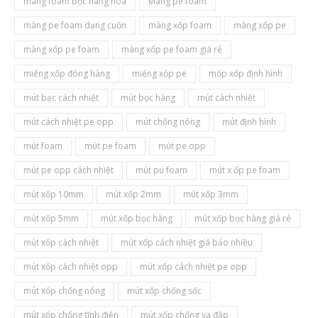
màng foam bọc hàng hóa
Màng pe foam
màng pe foam dạng cuộn
màng xốp foam
màng xốp pe
màng xốp pe foam
màng xốp pe foam giá rẻ
miếng xốp đóng hàng
miếng xốp pe
mốp xốp định hình
mút bạc cách nhiệt
mút bọc hàng
mút cách nhiệt
mút cách nhiệt pe opp
mút chống nóng
mút định hình
mút foam
mút pe foam
mút pe opp
mút pe opp cách nhiệt
mút pu foam
mút x ốp pe foam
mút xốp 10mm
mút xốp 2mm
mút xốp 3mm
mút xốp 5mm
mút xốp bọc hàng
mút xốp bọc hàng giá rẻ
mút xốp cách nhiệt
mút xốp cách nhiệt giá bảo nhiều
mút xốp cách nhiệt opp
mút xốp cách nhiệt pe opp
mút xốp chống nóng
mút xốp chống sốc
mút xốp chống tĩnh điện
mút xốp chống va đập