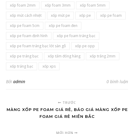
xốp foam 2mm
xốp foam 3mm
xốp foam 5mm
xốp mút cách nhiệt
xốp mút pe
xốp pe
xốp pe foam
xốp pe foam 5cm
xốp pe foam đen
xốp pe foam định hình
xốp pe foam tráng bạc
xốp pe foam tráng bạc lót sàn gỗ
xốp pe opp
xốp pe tráng bạc
xốp tấm đóng hàng
xốp trắng 2mm
xốp tráng bạc
xốp xps
Bởi
admin
0 bình luận
TRƯỚC
MÀNG XỐP PE FOAM GIÁ RẺ, BÁO GIÁ MÀNG XỐP PE
FOAM GIÁ RẺ MIỀN BẮC
MỚI HƠN