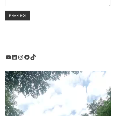
Youtube
LinkedIn
Instagram
Facebook
TikTok
Trình
chơi
Video