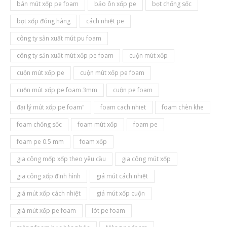
bán mút xốp pe foam
bảo ôn xốp pe
bọt chống sốc
bọt xốp đóng hàng
cách nhiệt pe
công ty sản xuất mút pu foam
công ty sản xuất mút xốp pe foam
cuộn mút xốp
cuộn mút xốp pe
cuộn mút xốp pe foam
cuộn mút xốp pe foam 3mm
cuộn pe foam
đại lý mút xốp pe foam"
foam cach nhiet
foam chèn khe
foam chống sốc
foam mút xốp
foam pe
foam pe 0.5 mm
foam xốp
gia công mốp xốp theo yêu cầu
gia công mút xốp
gia công xốp định hình
giá mút cách nhiệt
giá mút xốp cách nhiệt
giá mút xốp cuộn
giá mút xốp pe foam
lót pe foam