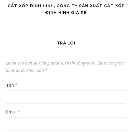
CẮT XỐP ĐỊNH HÌNH, CÔNG TY SẢN XUẤT CẮT XỐP
ĐỊNH HÌNH GIÁ RẺ
TRẢ LỜI
Email của bạn sẽ không được hiển thị công khai.
Các trường bắt
buộc được đánh dấu
*
Tên
*
Email
*