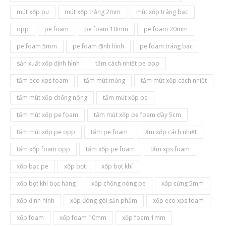
mút xốp pu
mút xốp trắng 2mm
mút xốp tráng bạc
opp
pe foam
pe foam 10mm
pe foam 20mm
pe foam 5mm
pe foam định hình
pe foam tráng bạc
sản xuất xốp định hình
tấm cách nhiệt pe opp
tấm eco xps foam
tấm mút mỏng
tấm mút xốp cách nhiệt
tấm mút xốp chống nóng
tấm mút xốp pe
tấm mút xốp pe foam
tấm mút xốp pe foam dầy 5cm
tấm mút xốp pe opp
tấm pe foam
tấm xốp cách nhiệt
tấm xốp foam opp
tấm xốp pe foam
tấm xps foam
xốp bạc pe
xốp bọt
xốp bọt khí
xốp bọt khí bọc hàng
xốp chống nóng pe
xốp cứng 5mm
xốp định hình
xốp đóng gói sản phẩm
xốp eco xps foam
xốp foam
xốp foam 10mm
xốp foam 1mm