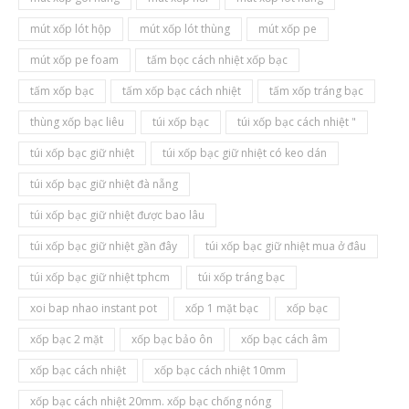
mút xốp lót hộp
mút xốp lót thùng
mút xốp pe
mút xốp pe foam
tấm bọc cách nhiệt xốp bạc
tấm xốp bạc
tấm xốp bạc cách nhiệt
tấm xốp tráng bạc
thùng xốp bạc liêu
túi xốp bạc
túi xốp bạc cách nhiệt "
túi xốp bạc giữ nhiệt
túi xốp bạc giữ nhiệt có keo dán
túi xốp bạc giữ nhiệt đà nẵng
túi xốp bạc giữ nhiệt được bao lâu
túi xốp bạc giữ nhiệt gần đây
túi xốp bạc giữ nhiệt mua ở đâu
túi xốp bạc giữ nhiệt tphcm
túi xốp tráng bạc
xoi bap nhao instant pot
xốp 1 mặt bạc
xốp bạc
xốp bạc 2 mặt
xốp bạc bảo ôn
xốp bạc cách âm
xốp bạc cách nhiệt
xốp bạc cách nhiệt 10mm
xốp bạc cách nhiệt 20mm. xốp bạc chống nóng