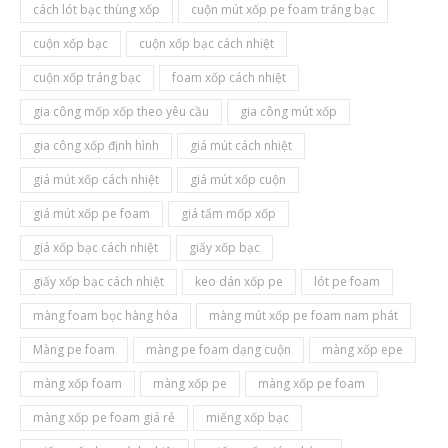
cách lót bạc thùng xốp
cuộn mút xốp pe foam tráng bạc
cuộn xốp bạc
cuộn xốp bạc cách nhiệt
cuộn xốp tráng bạc
foam xốp cách nhiệt
gia công mốp xốp theo yêu cầu
gia công mút xốp
gia công xốp định hình
giá mút cách nhiệt
giá mút xốp cách nhiệt
giá mút xốp cuộn
giá mút xốp pe foam
giá tấm mốp xốp
giá xốp bạc cách nhiệt
giấy xốp bạc
giấy xốp bạc cách nhiệt
keo dán xốp pe
lót pe foam
màng foam bọc hàng hóa
màng mút xốp pe foam nam phát
Màng pe foam
màng pe foam dạng cuộn
màng xốp epe
màng xốp foam
màng xốp pe
màng xốp pe foam
màng xốp pe foam giá rẻ
miếng xốp bạc