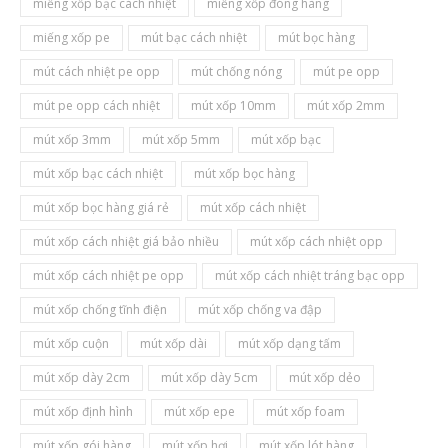
miếng xốp bạc cách nhiệt
miếng xốp đóng hàng
miếng xốp pe
mút bạc cách nhiệt
mút bọc hàng
mút cách nhiệt pe opp
mút chống nóng
mút pe opp
mút pe opp cách nhiệt
mút xốp 10mm
mút xốp 2mm
mút xốp 3mm
mút xốp 5mm
mút xốp bạc
mút xốp bạc cách nhiệt
mút xốp bọc hàng
mút xốp bọc hàng giá rẻ
mút xốp cách nhiệt
mút xốp cách nhiệt giá bảo nhiều
mút xốp cách nhiệt opp
mút xốp cách nhiệt pe opp
mút xốp cách nhiệt tráng bạc opp
mút xốp chống tĩnh điện
mút xốp chống va đập
mút xốp cuộn
mút xốp dài
mút xốp dạng tấm
mút xốp dày 2cm
mút xốp dày 5cm
mút xốp dẻo
mút xốp định hình
mút xốp epe
mút xốp foam
mút xốp gói hàng
mút xốp hơi
mút xốp lót hàng