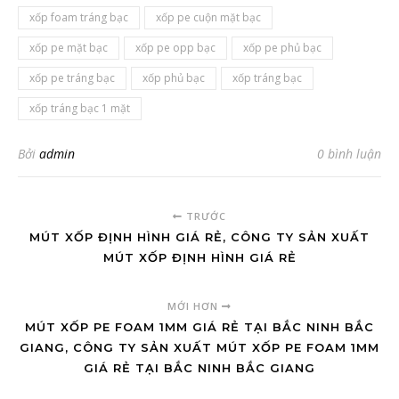
xốp foam tráng bạc
xốp pe cuộn mặt bạc
xốp pe mặt bạc
xốp pe opp bạc
xốp pe phủ bạc
xốp pe tráng bạc
xốp phủ bạc
xốp tráng bạc
xốp tráng bạc 1 mặt
Bởi
admin
0 bình luận
TRƯỚC
MÚT XỐP ĐỊNH HÌNH GIÁ RẺ, CÔNG TY SẢN XUẤT
MÚT XỐP ĐỊNH HÌNH GIÁ RẺ
MỚI HƠN
MÚT XỐP PE FOAM 1MM GIÁ RẺ TẠI BẮC NINH BẮC
GIANG, CÔNG TY SẢN XUẤT MÚT XỐP PE FOAM 1MM
GIÁ RẺ TẠI BẮC NINH BẮC GIANG