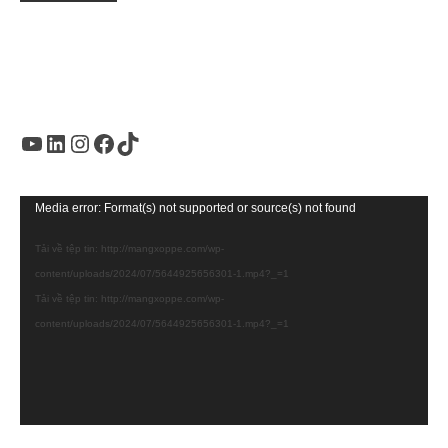
Youtube
LinkedIn
Instagram
Facebook
TikTok
Trình
Media error: Format(s) not supported or source(s) not found
chơi
Tải về tệp tin: http://mangxoppe.com/wp-
Video
content/uploads/2024/07/5644925656301-1.mp4?_=1
Tải về tệp tin: http://mangxoppe.com/wp-
content/uploads/2024/07/5644925656301-1.mp4?_=1