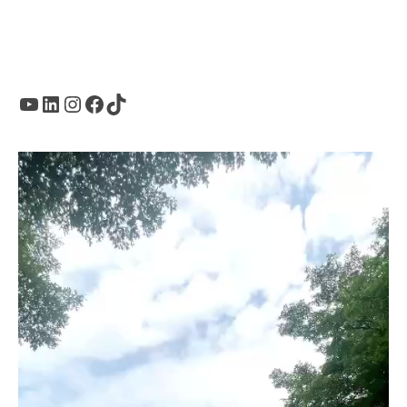
Youtube
LinkedIn
Instagram
Facebook
TikTok
Trình
chơi
Video