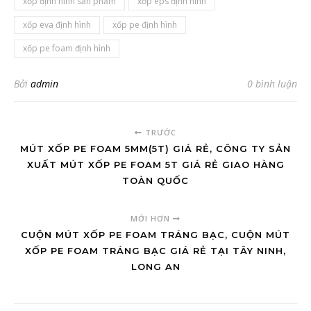
xốp định hình sản phẩm
xốp eps định hình
xốp eva định hình
xốp pe định hình
xốp pe foam định hình
Bởi
admin
0 bình luận
TRƯỚC
MÚT XỐP PE FOAM 5MM(5T) GIÁ RẺ, CÔNG TY SẢN
XUẤT MÚT XỐP PE FOAM 5T GIÁ RẺ GIAO HÀNG
TOÀN QUỐC
MỚI HƠN
CUỘN MÚT XỐP PE FOAM TRÁNG BẠC, CUỘN MÚT
XỐP PE FOAM TRÁNG BẠC GIÁ RẺ TẠI TÂY NINH,
LONG AN