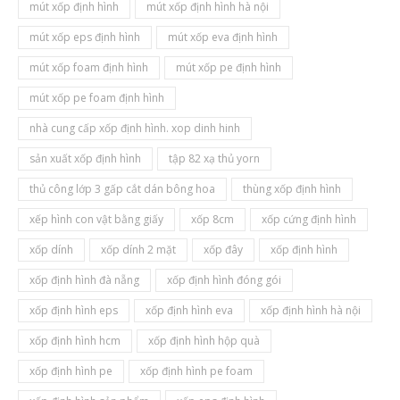
mút xốp định hình
mút xốp định hình hà nội
mút xốp eps định hình
mút xốp eva định hình
mút xốp foam định hình
mút xốp pe định hình
mút xốp pe foam định hình
nhà cung cấp xốp định hình. xop dinh hinh
sản xuất xốp định hình
tập 82 xạ thủ yorn
thủ công lớp 3 gấp cắt dán bông hoa
thùng xốp định hình
xếp hình con vật bằng giấy
xốp 8cm
xốp cứng định hình
xốp dính
xốp dính 2 mặt
xốp đây
xốp định hình
xốp định hình đà nẵng
xốp định hình đóng gói
xốp định hình eps
xốp định hình eva
xốp định hình hà nội
xốp định hình hcm
xốp định hình hộp quà
xốp định hình pe
xốp định hình pe foam