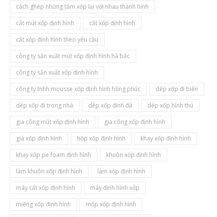
cách ghép những tấm xốp lại với nhau thành hình
cắt mút xốp định hình
cắt xốp định hình
cắt xốp định hình theo yêu cầu
công ty sản xuất mút xốp định hình hà bắc
công ty sản xuất xốp định hình
công ty tnhh mousse xốp định hình hồng phúc
dép xốp đi biển
dép xốp đi trong nhà
dép xốp đính đá
dép xốp hình thú
gia công mút xốp định hình
gia công xốp định hình
giá xốp định hình
hộp xốp định hình
khay xốp định hình
khay xốp pe foam định hình
khuôn xốp định hình
làm khuôn xốp định hình
làm xốp định hình
máy cắt xốp định hình
máy định hình xốp
miếng xốp định hình
mốp xốp định hình