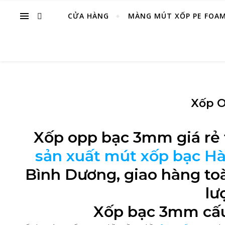
CỬA HÀNG
MÀNG MÚT XỐP PE FOA
Xốp 
Xốp opp bạc 3mm giá rẻ
sản xuất mút xốp bạc H
Bình Dương, giao hàng to
lư
Xốp bạc 3mm cấu