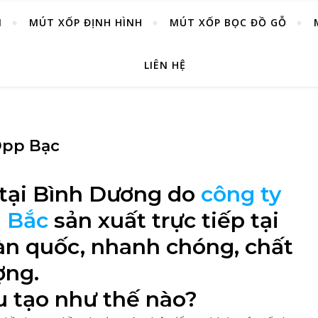
M
MÚT XỐP ĐỊNH HÌNH
MÚT XỐP BỌC ĐỒ GỖ
LIÊN HỆ
Opp Bạc
 tại Bình Dương do
công ty
à Bắc
sản xuất trực tiếp tại
àn quốc, nhanh chóng, chất
ợng.
 tạo như thế nào?