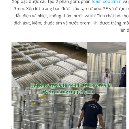
Xốp bạc được cấu tạo 2 phần gồm: phần
foam xốp 3mm
và 
3mm. Xốp lót tráng bạc được cấu tạo từ xốp PE và được tr
dẫn điện và nhiệt, không thấm nước và khí.Tính chất hóa 
dịch axit, kiềm, thuốc tím và nước brom. Khi được tráng m
lên 