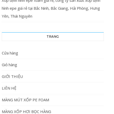
Xốp định hình epe foam giá rẻ, công ty sản xuất xốp định
hình epe giá rẻ tại Bắc Ninh, Bắc Giang, Hải Phòng, Hưng
Yên, Thái Nguyên
TRANG
Cửa hàng
Giỏ hàng
GIỚI THIỆU
LIÊN HỆ
MÀNG MÚT XỐP PE FOAM
MÀNG XỐP HƠI BỌC HÀNG