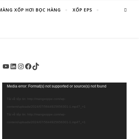
MÀNG XỐP HƠI BỌC HÀNG
XỐP EPS
Youtube
LinkedIn
Instagram
Facebook
TikTok
Trình
Media error: Format(s) not supported or source(s) not found
chơi
Tải về tệp tin: http://mangxoppe.com/wp-
Video
content/uploads/2024/07/5644925656301-1.mp4?_=1
Tải về tệp tin: http://mangxoppe.com/wp-
content/uploads/2024/07/5644925656301-1.mp4?_=1