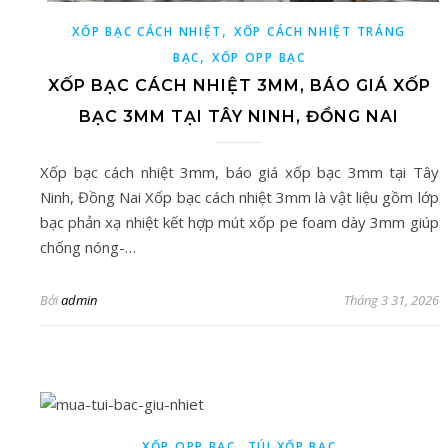
,
XỐP BẠC CÁCH NHIỆT
XỐP CÁCH NHIỆT TRÁNG
,
BẠC
XỐP OPP BẠC
XỐP BẠC CÁCH NHIỆT 3MM, BÁO GIÁ XỐP
BẠC 3MM TẠI TÂY NINH, ĐỒNG NAI
Xốp bạc cách nhiệt 3mm, báo giá xốp bạc 3mm tại Tây
Ninh, Đồng Nai Xốp bạc cách nhiệt 3mm là vật liệu gồm lớp
bạc phản xạ nhiệt kết hợp mút xốp pe foam dày 3mm giúp
chống nóng-…
Bởi
admin
Tháng 3 31, 2026
,
XỐP OPP BẠC
TÚI XỐP BẠC