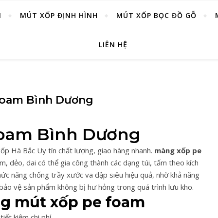
M
MÚT XỐP ĐỊNH HÌNH
MÚT XỐP BỌC ĐỒ GỖ
LIÊN HỆ
Foam Bình Dương
oam Bình Dương
p Hà Bắc Uy tín chất lượng, giao hàng nhanh.
màng xốp pe
, dẻo, dai có thể gia công thành các dạng túi, tấm theo kích
hức năng chống trầy xước va đập siêu hiệu quả, nhờ khả năng
bảo vệ sản phẩm không bị hư hỏng trong quá trình lưu kho.
ng mút xốp pe foam
tiết kiệm chi phí