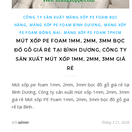
CÔNG TY SẢN XUẤT MÀNG XỐP PE FOAM BỌC
,
,
HÀNG
MÀNG XỐP PE FOAM BÌNH DƯƠNG
MÀNG XỐP
,
PE FOAM ĐỒNG NAI
MÀNG XỐP PE FOAM TPHCM
MÚT XỐP PE FOAM 1MM, 2MM, 3MM BỌC
ĐỒ GỖ GIÁ RẺ TẠI BÌNH DƯƠNG, CÔNG TY
SẢN XUẤT MÚT XỐP 1MM, 2MM, 3MM GIÁ
RẺ
Mút xốp pe foam 1mm, 2mm, 3mm bọc đồ gỗ giá rẻ tại
Bình Dương, Công ty sản xuất mút xốp 1mm, 2mm, 3mm
giá rẻ Mút xốp PE Foam 1mm, 2mm, 3mm bọc đồ gỗ giá
rẻ tại Bình…
Bởi
admin
Tháng 3 21, 2026