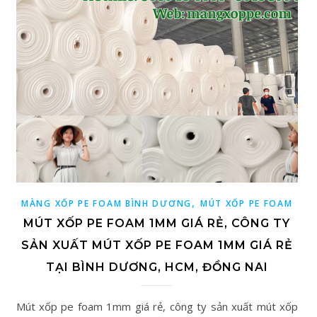
,
MÀNG XỐP PE FOAM BÌNH DƯƠNG
MÚT XỐP PE FOAM
MÚT XỐP PE FOAM 1MM GIÁ RẺ, CÔNG TY
SẢN XUẤT MÚT XỐP PE FOAM 1MM GIÁ RẺ
TẠI BÌNH DƯƠNG, HCM, ĐỒNG NAI
Mút xốp pe foam 1mm giá rẻ, công ty sản xuất mút xốp